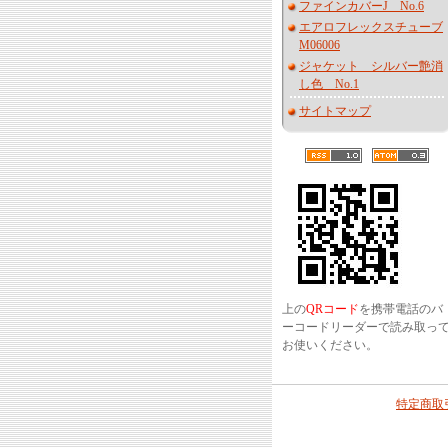
ファインカバーJ No.6
エアロフレックスチューブ
M06006
ジャケット シルバー艶消
し色 No.1
サイトマップ
上の
QRコード
を携帯電話のバ
ーコードリーダーで読み取っ
お使いください。
特定商取