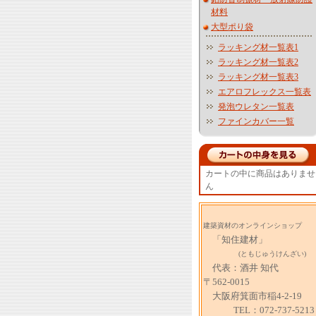
材料
大型ポり袋
ラッキング材一覧表1
ラッキング材一覧表2
ラッキング材一覧表3
エアロフレックス一覧表
発泡ウレタン一覧表
ファインカバー一覧
カートの中に商品はありませ
ん
建築資材のオンラインショップ
「知住建材」
(ともじゅうけんざい)
代表：酒井 知代
〒562-0015
大阪府箕面市稲4-2-19
TEL：072-737-5213