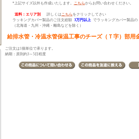
*上記サイズ以外も作成いたします。
こちら
からお問い合わせください。
送料：エリア別
詳しくは
こちら
をクリックしてさい
ラッキングカバー製品のご注文総額
3万円以上
でラッキングカバー製品の
（北海道・九州・沖縄・離島などを除く）
給排水管・冷温水管保温工事のチーズ（Ｔ字）部用
ご注文は1個単位で承ります。
納期：原則約3～5日程度