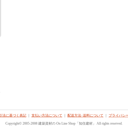
て
引法に基づく表記
｜
支払い方法について
｜
配送方法･送料について
｜
プライバシ
Copyright© 2005-2008 建築資材の On Line Shop「知住建材」 All rights reserved.