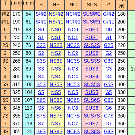
手
(mm)
(mm)
S
NS
NC
SUS
Ｇ
ボ
特2
170
54
S特2
NS特2
NC特2
SUS特2
G特2
180
特1
190
61
S特1
NS特1
NC特1
SUS特1
G特1
200
0
215
68
S0
NS0
NC0
SUS0
G0
200
1
230
73
S1
NS1
NC1
SUS1
G1
220
2S
240
76
S2S
NS2S
NC2S
SUS2S
G2S
220
2
250
80
S2
NS2
NC2
SUS2
G2
250
3S
265
84
S3S
NS3S
NC3S
SUS3S
G3S
250
3
280
89
S3
NS3
NC3
SUS3
G3
280
1
4
300
96
S4
NS4
NC4
SUS4
G4
300
5S
315
100
S5S
NS5S
NC5S
SUS5S
G5S
300
5
325
104
S5
NS5
NC5
SUS5
G5
330
6S
335
107
S6S
NS6S
NC6S
SUS6S
G6S
330
6
345
110
S6
NS6
NC6
SUS6
G6
330
7S
355
113
S7S
NS7S
NC7S
SUS7S
G7S
360
7
370
118
S7
NS7
NC7
SUS7
G7
360
8S
385
123
S8S
NS8S
NC8S
SUS8S
G8S
390