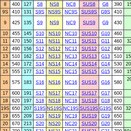
8
400
127
S8
NS8
NC8
SUS8
G8
390
1
9S
410
131
S9S
NS9S
NC9S
SUS9S
G9S
410
9
425
135
S9
NS9
NC9
SUS9
G9
430
10
455
145
S10
NS10
NC10
SUS10
G10
460
11
470
150
S11
NS11
NC11
SUS11
G11
460
3
12
490
156
S12
NS12
NC12
SUS12
G12
490
13
510
162
S13
NS13
NC13
SUS13
G13
510
15
14
540
172
S14
NS14
NC14
SUS14
G14
530
20
15
555
177
S15
NS15
NC15
SUS15
G15
560
1
2
16
575
183
S16
NS16
NC16
SUS16
G16
580
17
600
191
S17
NS17
NC17
SUS17
G17
600
18
620
197
S18
NS18
NC18
SUS18
G18
620
19S
650
207
S19S
NS19S
NC19S
SUS19S
G19S
650
32
19
655
209
S19
NS19
NC19
SUS19
G19
650
20
670
213
S20
NS20
NC20
SUS20
G20
680