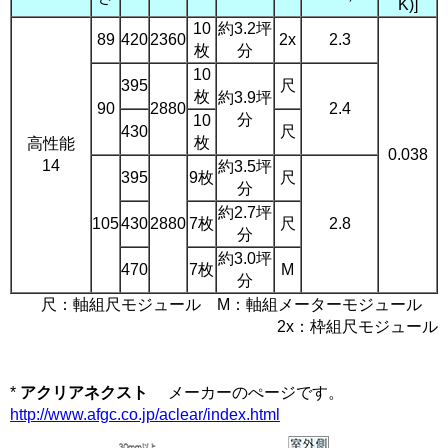
K)]
10
約3.2坪
89
420
2360
2x
2.3
枚
分
10
395
尺
枚
約3.9坪
90
2880
2.4
分
10
430
尺
枚
高性能
0.038
14
約3.5坪
395
9枚
尺
分
約2.7坪
105
430
2880
7枚
尺
2.8
分
約3.0坪
470
7枚
M
分
尺：軸組尺モジュール M：軸組メーターモジュール
2x：枠組尺モジュール
*
アクリアネクスト
メーカーのぺージです。
http://www.afgc.co.jp/aclear/index.html