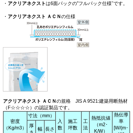
・
アクリアネクスト
は6面パックの”フルパック仕様"です。
・
アクリアネクスト ＡＣＮ
の仕様
アクリアネクスト ＡＣＮ
の規格 JIS A 9521:建築用断熱材
（F☆☆☆☆）の認証製品です。
熱伝導
寸法（mm）
熱抵抗値
密度
入
施工
工
率
（m2･
厚
（Kg/m3）
数
坪数
法
[W/(m･
幅
長さ
K/W）
さ