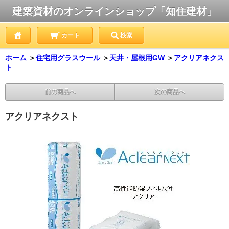
建築資材のオンラインショップ「知住建材」
カート
検索
ホーム
＞
住宅用グラスウール
＞
天井・屋根用GW
＞
アクリアネクス
ト
前の商品へ
次の商品へ
アクリアネクスト