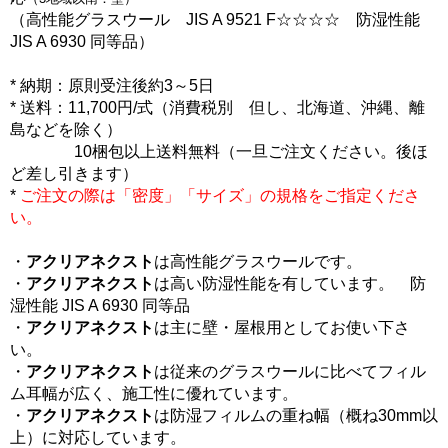
（高性能グラスウール JIS A 9521 F☆☆☆☆ 防湿性能
JIS A 6930 同等品）
* 納期：原則受注後約3～5日
* 送料：11,700円/式（消費税別 但し、北海道、沖縄、離
島などを除く）
10梱包以上送料無料（一旦ご注文ください。後ほ
ど差し引きます）
*
ご注文の際は「密度」「サイズ」の規格をご指定くださ
い。
・
アクリアネクスト
は高性能グラスウールです。
・
アクリアネクスト
は高い防湿性能を有しています。 防
湿性能 JIS A 6930 同等品
・
アクリアネクスト
は主に壁・屋根用としてお使い下さ
い。
・
アクリアネクスト
は従来のグラスウールに比べてフィル
ム耳幅が広く、施工性に優れています。
・
アクリアネクスト
は防湿フィルムの重ね幅（概ね30mm以
上）に対応しています。