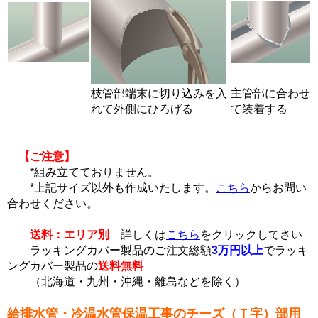
枝管部端末に切り込みを入
主管部に合わせ
れて外側にひろげる
て装着する
【ご注意】
*組み立てておりません。
*上記サイズ以外も作成いたします。
こちら
からお問い
合わせください。
送料：エリア別
詳しくは
こちら
をクリックしてさい
ラッキングカバー製品のご注文総額
3万円以上
でラッキ
ングカバー製品の
送料無料
（北海道・九州・沖縄・離島などを除く）
給排水管・冷温水管保温工事のチーズ（Ｔ字）部用