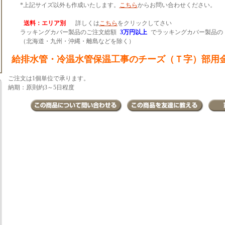
*上記サイズ以外も作成いたします。
こちら
からお問い合わせください。
送料：エリア別
詳しくは
こちら
をクリックしてさい
ラッキングカバー製品のご注文総額
3万円以上
でラッキングカバー製品の
（北海道・九州・沖縄・離島などを除く）
給排水管・冷温水管保温工事のチーズ（Ｔ字）部用
ご注文は1個単位で承ります。
納期：原則約3～5日程度