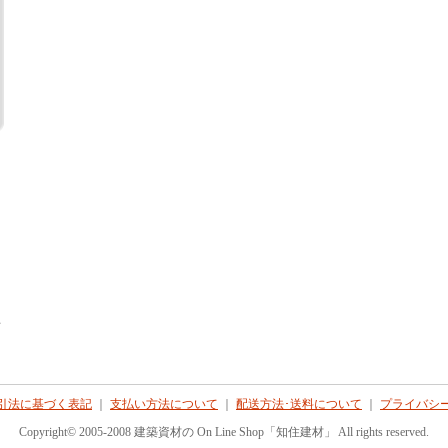
て
引法に基づく表記
｜
支払い方法について
｜
配送方法･送料について
｜
プライバシ
Copyright© 2005-2008 建築資材の On Line Shop「知住建材」 All rights reserved.