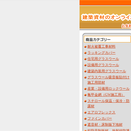
耐火被覆工事材料
ラッキングカバー
住宅用グラスウール
設備用グラスウール
建築内装用グラスウール
グラスウール吸音板貼付け
施工用部材
産業・設備用ロックウール
亀甲金網（GW施工用）
スチロール保温・保冷・防
露材
エアロフレックス
ファインカバー
遮音材・床制振下地材
鉛防音制振材 放射線防護