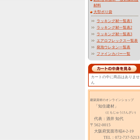
材料
大型ポり袋
ラッキング材一覧表1
ラッキング材一覧表2
ラッキング材一覧表3
エアロフレックス一覧表
発泡ウレタン一覧表
ファインカバー一覧
カートの中に商品はありませ
ん
建築資材のオンラインショップ
「知住建材」
(ともじゅうけんざい)
代表：酒井 知代
〒562-0015
大阪府箕面市稲4-2-19
TEL：072-737-5213