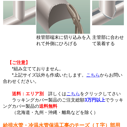
枝管部端末に切り込みを入
主管部に合わせ
れて外側にひろげる
て装着する
【ご注意】
*組み立てておりません。
*上記サイズ以外も作成いたします。
こちら
からお問い
合わせください。
送料：エリア別
詳しくは
こちら
をクリックしてさい
ラッキングカバー製品のご注文総額
3万円以上
でラッキ
ングカバー製品の
送料無料
（北海道・九州・沖縄・離島などを除く）
給排水管・冷温水管保温工事のチーズ（Ｔ字）部用