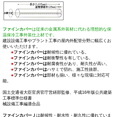
ファインカバー
は従来の金属系外装材に代わる理想的な保
温保冷工事外装仕上材です。
建設設備工事やプラント工事の屋内外配管分野に幅広くお
使いいただけます。
●
ファインカバーは
耐候性に優れている。
●
ファインカバーは
耐衝撃性を有している。
●
ファインカバーは
耐腐食性があり、耐久性が高い。
●
ファインカバーは
ハサミで切れ、施工性抜群。
●
ファインカバーは
部材も揃い、様々な現場に対応可
能。
国土交通省大臣官房官庁営繕部監修、平成16年版公共建築
工事標準仕様書
械設備工事編適合品
ファインカバーＪ
は耐候性・耐水性・耐久性に優れていま