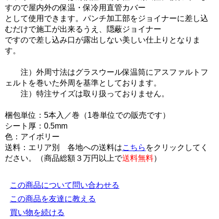
すので屋内外の保温・保冷用直管カバー
として使用できます。パンチ加工部をジョイナーに差し込
むだけで施工が出来るうえ、隠蔽ジョイナー
ですので差し込み口が露出しない美しい仕上りとなりま
す。
注）外周寸法はグラスウール保温筒にアスファルトフ
ェルトを巻いた外周を基準としております。
注）特注サイズは取り扱っておりません。
梱包単位：5本入／巻（1巻単位での販売です）
シート厚：0.5mm
色：アイボリー
送料：エリア別 各地への送料は
こちら
をクリックしてく
ださい。（商品総額３万円以上で
送料無料
）
この商品について問い合わせる
この商品を友達に教える
買い物を続ける