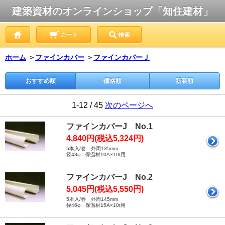
建築資材のオンラインショップ「知住建材」
カート
検索
ホーム
＞
ファインカバー
＞
ファインカバーＪ
おすすめ順
価格順
新着順
1-12 / 45
次のページへ
ファインカバーJ No.1
4,840円(税込5,324円)
5本入/巻 外周135mm
径43φ 保温材10A×10t用
ファインカバーJ No.2
5,045円(税込5,550円)
5本入/巻 外周145mm
径46φ 保温材15A×10t用