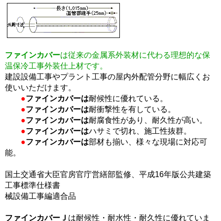
ファインカバー
は従来の金属系外装材に代わる理想的な保
温保冷工事外装仕上材です。
建設設備工事やプラント工事の屋内外配管分野に幅広くお
使いいただけます。
●
ファインカバーは
耐候性に優れている。
●
ファインカバーは
耐衝撃性を有している。
●
ファインカバーは
耐腐食性があり、耐久性が高い。
●
ファインカバーは
ハサミで切れ、施工性抜群。
●
ファインカバーは
部材も揃い、様々な現場に対応可
能。
国土交通省大臣官房官庁営繕部監修、平成16年版公共建築
工事標準仕様書
械設備工事編適合品
ファインカバーＪ
は耐候性・耐水性・耐久性に優れていま