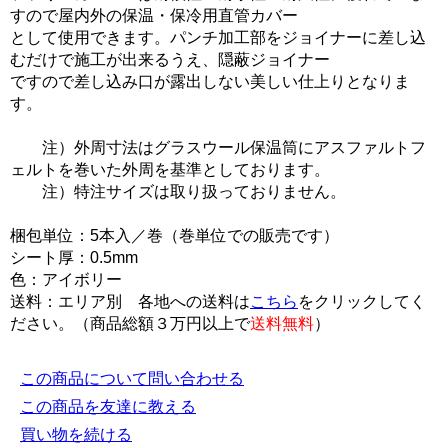
すので屋内外の保温・保冷用直管カバー
として使用できます。パンチ加工部をジョイナーに差し込
むだけで施工が出来るうえ、隠蔽ジョイナー
ですので差し込み口が露出しない美しい仕上りとなりま
す。
注）外周寸法はグラスウール保温筒にアスファルトフ
ェルトを巻いた外周を基準としております。
注）特注サイズは取り扱っておりません。
梱包単位：5本入／巻（巻単位での販売です）
シート厚：0.5mm
色：アイボリー
送料：エリア別 各地への送料は
こちら
をクリックしてく
ださい。（商品総額３万円以上で
送料無料
）
この商品について問い合わせる
この商品を友達に教える
買い物を続ける