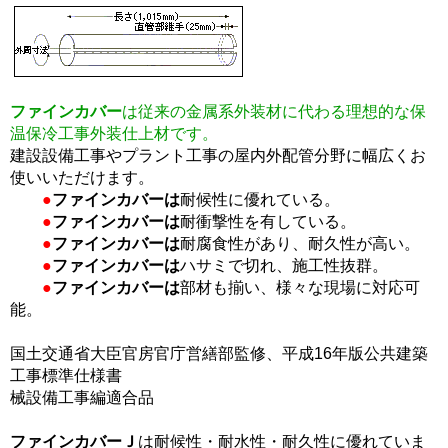
ファインカバー
は従来の金属系外装材に代わる理想的な保
温保冷工事外装仕上材です。
建設設備工事やプラント工事の屋内外配管分野に幅広くお
使いいただけます。
●
ファインカバーは
耐候性に優れている。
●
ファインカバーは
耐衝撃性を有している。
●
ファインカバーは
耐腐食性があり、耐久性が高い。
●
ファインカバーは
ハサミで切れ、施工性抜群。
●
ファインカバーは
部材も揃い、様々な現場に対応可
能。
国土交通省大臣官房官庁営繕部監修、平成16年版公共建築
工事標準仕様書
械設備工事編適合品
ファインカバーＪ
は耐候性・耐水性・耐久性に優れていま