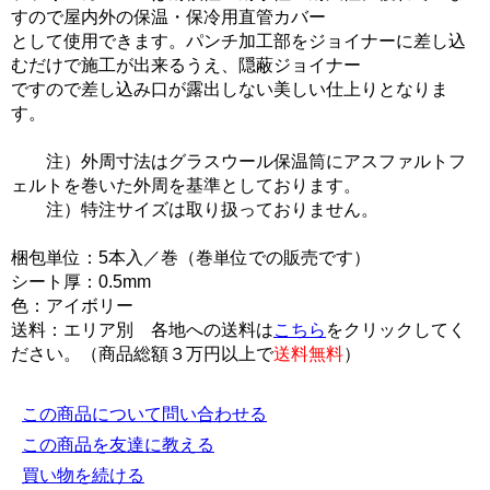
すので屋内外の保温・保冷用直管カバー
として使用できます。パンチ加工部をジョイナーに差し込
むだけで施工が出来るうえ、隠蔽ジョイナー
ですので差し込み口が露出しない美しい仕上りとなりま
す。
注）外周寸法はグラスウール保温筒にアスファルトフ
ェルトを巻いた外周を基準としております。
注）特注サイズは取り扱っておりません。
梱包単位：5本入／巻（巻単位での販売です）
シート厚：0.5mm
色：アイボリー
送料：エリア別 各地への送料は
こちら
をクリックしてく
ださい。（商品総額３万円以上で
送料無料
）
この商品について問い合わせる
この商品を友達に教える
買い物を続ける