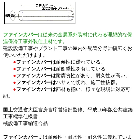
ファインカバー
は従来の金属系外装材に代わる理想的な保
温保冷工事外装仕上材です。
建設設備工事やプラント工事の屋内外配管分野に幅広くお
使いいただけます。
●
ファインカバーは
耐候性に優れている。
●
ファインカバーは
耐衝撃性を有している。
●
ファインカバーは
耐腐食性があり、耐久性が高い。
●
ファインカバーは
ハサミで切れ、施工性抜群。
●
ファインカバーは
部材も揃い、様々な現場に対応可
能。
国土交通省大臣官房官庁営繕部監修、平成16年版公共建築
工事標準仕様書
械設備工事編適合品
ファインカバーＪ
は耐候性・耐水性・耐久性に優れていま