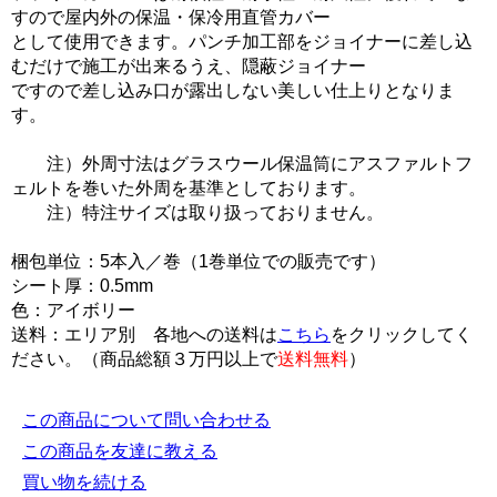
すので屋内外の保温・保冷用直管カバー
として使用できます。パンチ加工部をジョイナーに差し込
むだけで施工が出来るうえ、隠蔽ジョイナー
ですので差し込み口が露出しない美しい仕上りとなりま
す。
注）外周寸法はグラスウール保温筒にアスファルトフ
ェルトを巻いた外周を基準としております。
注）特注サイズは取り扱っておりません。
梱包単位：5本入／巻（1巻単位での販売です）
シート厚：0.5mm
色：アイボリー
送料：エリア別 各地への送料は
こちら
をクリックしてく
ださい。（商品総額３万円以上で
送料無料
）
この商品について問い合わせる
この商品を友達に教える
買い物を続ける