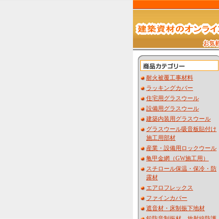
耐火被覆工事材料
ラッキングカバー
住宅用グラスウール
設備用グラスウール
建築内装用グラスウール
グラスウール吸音板貼付け
施工用部材
産業・設備用ロックウール
亀甲金網（GW施工用）
スチロール保温・保冷・防
露材
エアロフレックス
ファインカバー
遮音材・床制振下地材
鉛防音制振材 放射線防護