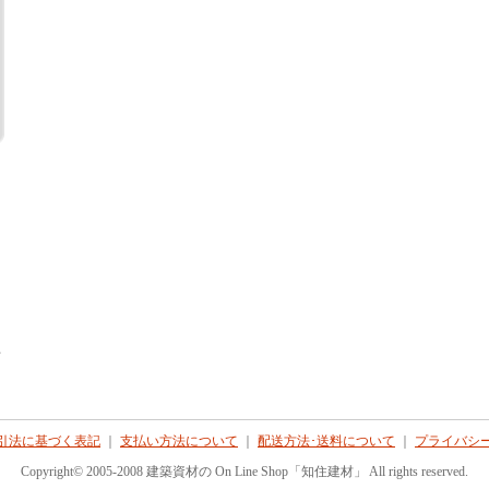
て
引法に基づく表記
｜
支払い方法について
｜
配送方法･送料について
｜
プライバシ
Copyright© 2005-2008 建築資材の On Line Shop「知住建材」 All rights reserved.