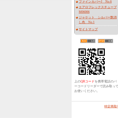
ファインカバーJ No.6
エアロフレックスチューブ
M06006
ジャケット シルバー艶消
し色 No.1
サイトマップ
上の
QRコード
を携帯電話のバ
ーコードリーダーで読み取っ
お使いください。
特定商取