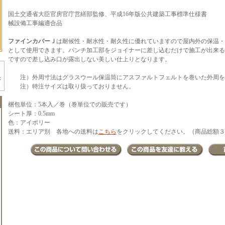
国土交通省大臣官房官庁営繕部監修、平成16年版公共建築工事標準仕様書
械設備工事編適合品
ファインカバーＪ
は耐候性・耐水性・耐久性に優れていますので屋内外の保温・
として使用できます。パンチ加工部をジョイナーに差し込むだけで施工が出来る
ですので差し込み口が露出しない美しい仕上りとなります。
注）外周寸法はグラスウール保温筒にアスファルトフェルトを巻いた外周を
注）特注サイズは取り扱っておりません。
梱包単位：5本入／巻（巻単位での販売です）
シート厚：0.5mm
色：アイボリー
送料：エリア別 各地への送料は
こちら
をクリックしてください。（商品総額３