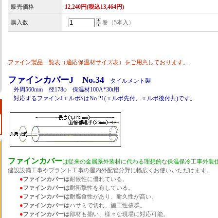
販売価格
12,240円(税込13,464円)
購入数
巻（5本入）
ファイン製品一覧表（適応保温材サイズ表）をご用意しております。
ファインカバーJ No.34
タイルメント製
外周560mm 径178φ 保温材100A*30t用
対応するファインJエルボSはNo.21(エルボ先付、エルボ後付共)です。
ファインカバー
は従来の金属系外装材に代わる理想的な保温保冷工事外装
建設設備工事やプラント工事の屋内外配管分野に幅広くお使いいただけます。
●
ファインカバーは
耐候性に優れている。
●
ファインカバーは
耐衝撃性を有している。
●
ファインカバーは
耐腐食性があり、耐久性が高い。
●
ファインカバーは
ハサミで切れ、施工性抜群。
●
ファインカバーは
部材も揃い、様々な現場に対応可能。