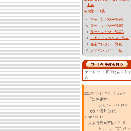
材料
大型ポり袋
ラッキング材一覧表1
ラッキング材一覧表2
ラッキング材一覧表3
エアロフレックス一覧表
発泡ウレタン一覧表
ファインカバー一覧
カートの中に商品はありませ
ん
建築資材のオンラインショップ
「知住建材」
(ともじゅうけんざい)
代表：酒井 知代
〒562-0015
大阪府箕面市稲4-2-19
TEL：072-737-5213