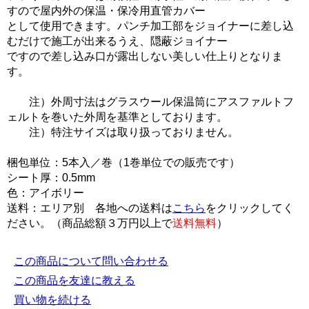
すので屋内外の保温・保冷用直管カバー
として使用できます。パンチ加工部をジョイナーに差し込
むだけで施工が出来るうえ、隠蔽ジョイナー
ですので差し込み口が露出しない美しい仕上りとなりま
す。
注）外周寸法はグラスウール保温筒にアスファルトフ
ェルトを巻いた外周を基準としております。
注）特注サイズは取り扱っておりません。
梱包単位：5本入／巻（1巻単位での販売です）
シート厚：0.5mm
色：アイボリー
送料：エリア別 各地への送料は
こちら
をクリックしてく
ださい。（商品総額３万円以上で
送料無料
）
この商品について問い合わせる
この商品を友達に教える
買い物を続ける