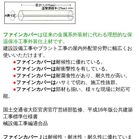
ファインカバー
は従来の金属系外装材に代わる理想的な保
温保冷工事外装仕上材です。
建設設備工事やプラント工事の屋内外配管分野に幅広くお
使いいただけます。
●
ファインカバーは
耐候性に優れている。
●
ファインカバーは
耐衝撃性を有している。
●
ファインカバーは
耐腐食性があり、耐久性が高い。
●
ファインカバーは
ハサミで切れ、施工性抜群。
●
ファインカバーは
部材も揃い、様々な現場に対応可
能。
国土交通省大臣官房官庁営繕部監修、平成16年版公共建築
工事標準仕様書
械設備工事編適合品
ファインカバーＪ
は耐候性・耐水性・耐久性に優れていま