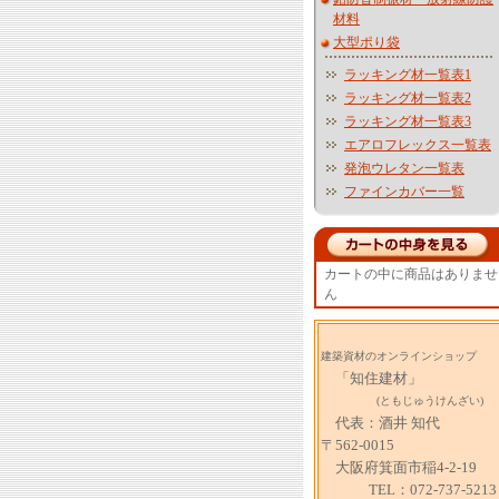
材料
大型ポり袋
ラッキング材一覧表1
ラッキング材一覧表2
ラッキング材一覧表3
エアロフレックス一覧表
発泡ウレタン一覧表
ファインカバー一覧
カートの中に商品はありませ
ん
建築資材のオンラインショップ
「知住建材」
(ともじゅうけんざい)
代表：酒井 知代
〒562-0015
大阪府箕面市稲4-2-19
TEL：072-737-5213