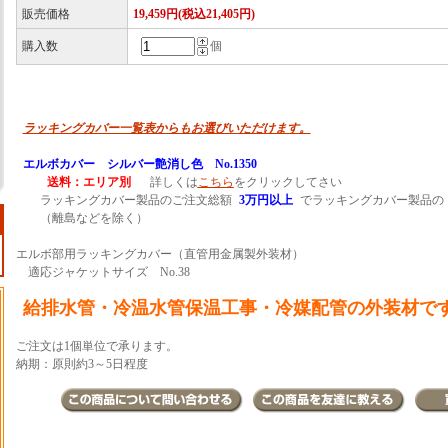
販売価格
19,459円(税込21,405円)
購入数
個
ラッキングカバー一覧表からもお選びいただけます。
エルボカバー シルバー艶消し色 No.1350
送料：エリア別
詳しくは
こちら
をクリックしてさい
ラッキングカバー製品のご注文総額
3万円以上
でラッキングカバー製品の
（離島などを除く）
エルボ部用ラッキングカバー（直管用金属製外装材）
適応ジャケットサイズ No.38
給排水管・冷温水管保温工事・冷媒配管の外装材で
ご注文は1個単位で承ります。
納期：原則約3～5日程度