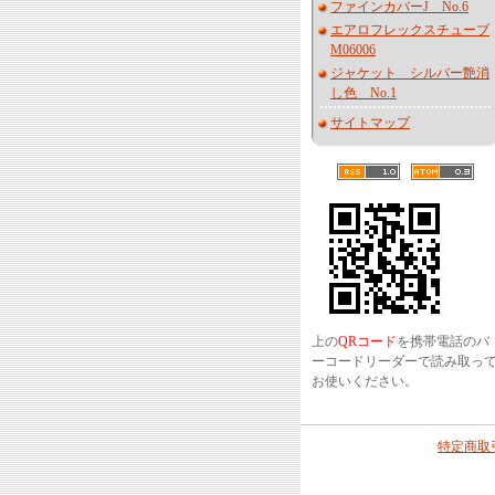
ファインカバーJ No.6
エアロフレックスチューブ
M06006
ジャケット シルバー艶消
し色 No.1
サイトマップ
上の
QRコード
を携帯電話のバ
ーコードリーダーで読み取っ
お使いください。
特定商取