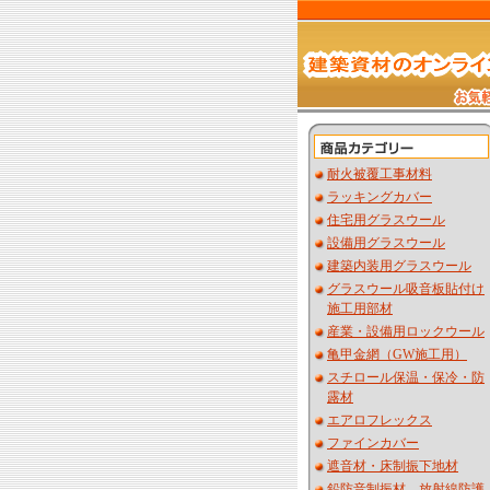
耐火被覆工事材料
ラッキングカバー
住宅用グラスウール
設備用グラスウール
建築内装用グラスウール
グラスウール吸音板貼付け
施工用部材
産業・設備用ロックウール
亀甲金網（GW施工用）
スチロール保温・保冷・防
露材
エアロフレックス
ファインカバー
遮音材・床制振下地材
鉛防音制振材 放射線防護