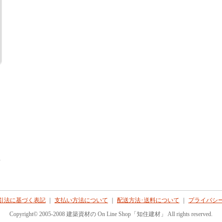
て
引法に基づく表記
｜
支払い方法について
｜
配送方法･送料について
｜
プライバシ
Copyright© 2005-2008 建築資材の On Line Shop「知住建材」 All rights reserved.