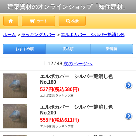
建築資材のオンラインショップ「知住建材」
カート
検索
ホーム
＞
ラッキングカバー
＞
エルボカバー シルバー艶消し色
おすすめ順
価格順
新着順
1-12 / 48
次のページへ
エルボカバー シルバー艶消し色
No.180
527円(税込580円)
エルボ部用ラッキング材
エルボカバー シルバー艶消し色
No.200
555円(税込611円)
エルボ部用ラッキング材