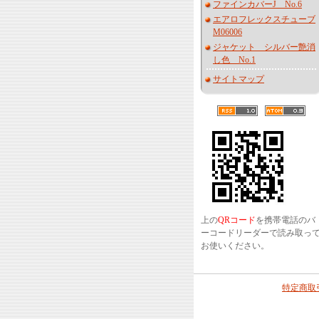
ファインカバーJ No.6
エアロフレックスチューブ
M06006
ジャケット シルバー艶消
し色 No.1
サイトマップ
上の
QRコード
を携帯電話のバ
ーコードリーダーで読み取っ
お使いください。
特定商取