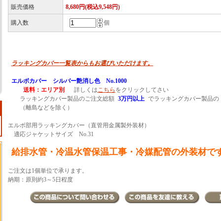
販売価格
8,680円(税込9,548円)
購入数
個
ラッキングカバー一覧表からもお選びいただけます。
エルボカバー シルバー艶消し色 No.1000
送料：エリア別
詳しくは
こちら
をクリックしてさい
ラッキングカバー製品のご注文総額
3万円以上
でラッキングカバー製品の
（離島などを除く）
エルボ部用ラッキングカバー（直管用金属製外装材）
適応ジャケットサイズ No.31
給排水管・冷温水管保温工事・冷媒配管の外装材で
ご注文は1個単位で承ります。
納期：原則約3～5日程度