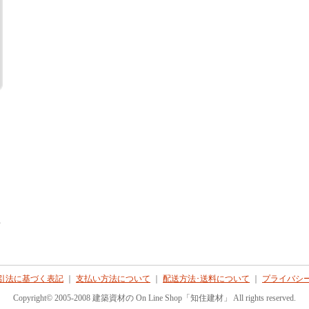
て
引法に基づく表記
｜
支払い方法について
｜
配送方法･送料について
｜
プライバシ
Copyright© 2005-2008 建築資材の On Line Shop「知住建材」 All rights reserved.