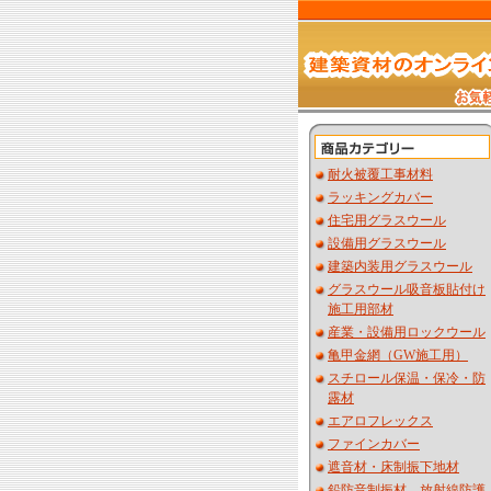
耐火被覆工事材料
ラッキングカバー
住宅用グラスウール
設備用グラスウール
建築内装用グラスウール
グラスウール吸音板貼付け
施工用部材
産業・設備用ロックウール
亀甲金網（GW施工用）
スチロール保温・保冷・防
露材
エアロフレックス
ファインカバー
遮音材・床制振下地材
鉛防音制振材 放射線防護