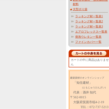
材料
大型ポり袋
ラッキング材一覧表1
ラッキング材一覧表2
ラッキング材一覧表3
エアロフレックス一覧表
発泡ウレタン一覧表
ファインカバー一覧
カートの中に商品はありませ
ん
建築資材のオンラインショップ
「知住建材」
(ともじゅうけんざい)
代表：酒井 知代
〒562-0015
大阪府箕面市稲4-2-19
TEL：072-737-5213