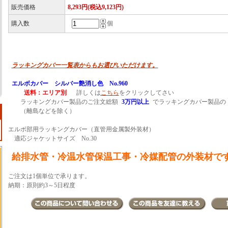
販売価格
8,293円(税込9,123円)
購入数
個
ラッキングカバー一覧表からもお選びいただけます。
エルボカバー シルバー艶消し色 No.960
送料：エリア別
詳しくは
こちら
をクリックしてさい
ラッキングカバー製品のご注文総額
3万円以上
でラッキングカバー製品の
（離島などを除く）
エルボ部用ラッキングカバー（直管用金属製外装材）
適応ジャケットサイズ No.30
給排水管・冷温水管保温工事・冷媒配管の外装材で
ご注文は1個単位で承ります。
納期：原則約3～5日程度