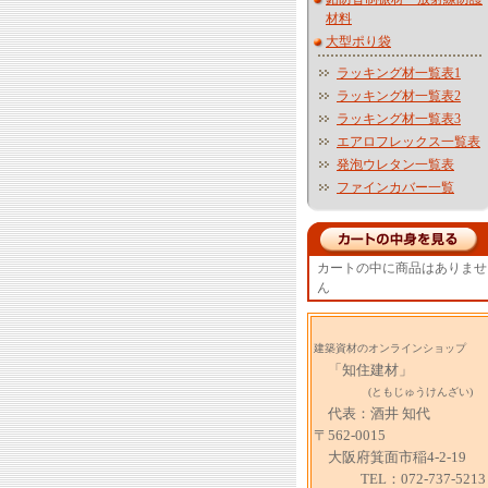
材料
大型ポり袋
ラッキング材一覧表1
ラッキング材一覧表2
ラッキング材一覧表3
エアロフレックス一覧表
発泡ウレタン一覧表
ファインカバー一覧
カートの中に商品はありませ
ん
建築資材のオンラインショップ
「知住建材」
(ともじゅうけんざい)
代表：酒井 知代
〒562-0015
大阪府箕面市稲4-2-19
TEL：072-737-5213