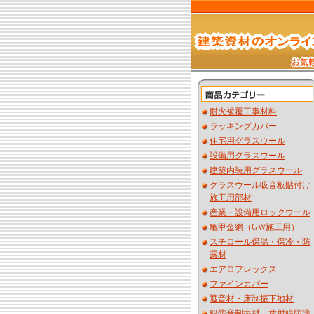
耐火被覆工事材料
ラッキングカバー
住宅用グラスウール
設備用グラスウール
建築内装用グラスウール
グラスウール吸音板貼付け
施工用部材
産業・設備用ロックウール
亀甲金網（GW施工用）
スチロール保温・保冷・防
露材
エアロフレックス
ファインカバー
遮音材・床制振下地材
鉛防音制振材 放射線防護