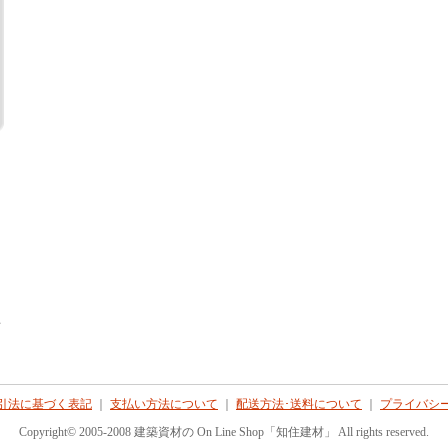
て
引法に基づく表記
｜
支払い方法について
｜
配送方法･送料について
｜
プライバシ
Copyright© 2005-2008 建築資材の On Line Shop「知住建材」 All rights reserved.