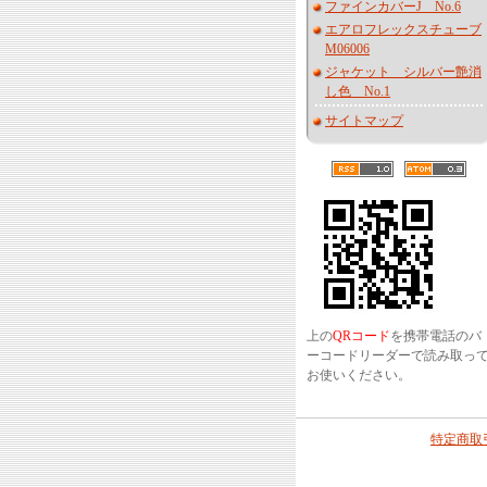
ファインカバーJ No.6
エアロフレックスチューブ
M06006
ジャケット シルバー艶消
し色 No.1
サイトマップ
上の
QRコード
を携帯電話のバ
ーコードリーダーで読み取っ
お使いください。
特定商取