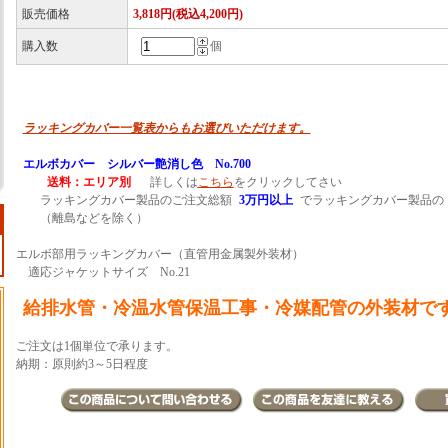
販売価格
3,818円(税込4,200円)
購入数
個
ラッキングカバー一覧表からもお選びいただけます。
エルボカバー シルバー艶消し色 No.700
送料：エリア別
詳しくは
こちら
をクリックしてさい
ラッキングカバー製品のご注文総額
3万円以上
でラッキングカバー製品の
（離島などを除く）
エルボ部用ラッキングカバー（直管用金属製外装材）
適応ジャケットサイズ No.21
給排水管・冷温水管保温工事・冷媒配管の外装材で
ご注文は1個単位で承ります。
納期：原則約3～5日程度