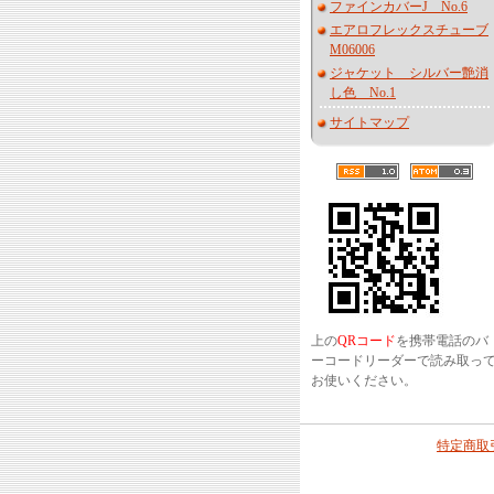
ファインカバーJ No.6
エアロフレックスチューブ
M06006
ジャケット シルバー艶消
し色 No.1
サイトマップ
上の
QRコード
を携帯電話のバ
ーコードリーダーで読み取っ
お使いください。
特定商取