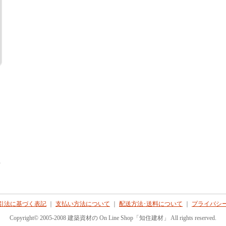
て
引法に基づく表記
｜
支払い方法について
｜
配送方法･送料について
｜
プライバシ
Copyright© 2005-2008 建築資材の On Line Shop「知住建材」 All rights reserved.