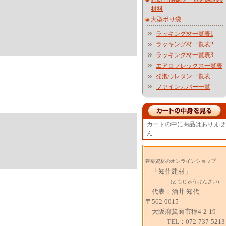
材料
大型ポり袋
ラッキング材一覧表1
ラッキング材一覧表2
ラッキング材一覧表3
エアロフレックス一覧表
発泡ウレタン一覧表
ファインカバー一覧
カートの中に商品はありませ
ん
建築資材のオンラインショップ
「知住建材」
(ともじゅうけんざい)
代表：酒井 知代
〒562-0015
大阪府箕面市稲4-2-19
TEL：072-737-5213