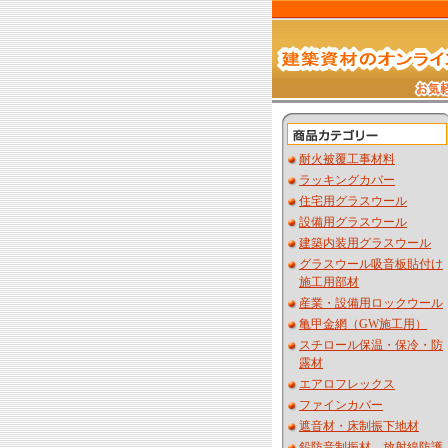
耐火被覆工事材料
ラッキングカバー
住宅用グラスウール
設備用グラスウール
建築内装用グラスウール
グラスウール吸音板貼付け
施工用部材
産業・設備用ロックウール
亀甲金網（GW施工用）
スチロール保温・保冷・防
露材
エアロフレックス
ファインカバー
遮音材・床制振下地材
鉛防音制振材 放射線防護