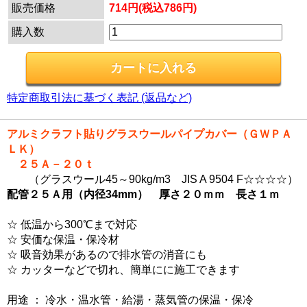
販売価格
714円(税込786円)
購入数
特定商取引法に基づく表記 (返品など)
アルミクラフト貼りグラスウールパイプカバー（ＧＷＰＡ
ＬＫ）
２５Ａ－２０ｔ
（グラスウール45～90kg/m3 JIS A 9504 F☆☆☆☆）
配管２５Ａ用（内径34mm） 厚さ２０ｍｍ 長さ１ｍ
☆ 低温から300℃まで対応
☆ 安価な保温・保冷材
☆ 吸音効果があるので排水管の消音にも
☆ カッターなどで切れ、簡単にに施工できます
用途 ： 冷水・温水管・給湯・蒸気管の保温・保冷