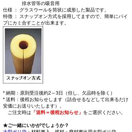
排水管等の吸音用
仕様 ： グラスウールを筒状に成形した製品です。
特徴 ： スナップオン方式を採用してますので、簡単にパイ
プにカミ合すことが出来ます。
* 納期：原則受注後約2～3日（但し、欠品時を除く）
* 送料：後程お知らせします（詰合せるなどして出来るだけ
安価にお送りいたします）。
ご注文時は
「送料＝後程お知らせ」
をご選択ください。
★ご一緒にいかがでしょうか？
大型ポリ袋
：材料搬入、残材・廃材搬出用大型ポリ袋