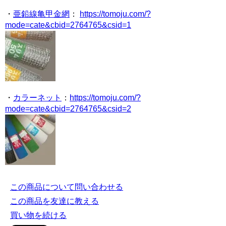
・
亜鉛線亀甲金網
：
https://tomoju.com/?
mode=cate&cbid=2764765&csid=1
・
カラーネット
：
https://tomoju.com/?
mode=cate&cbid=2764765&csid=2
この商品について問い合わせる
この商品を友達に教える
買い物を続ける