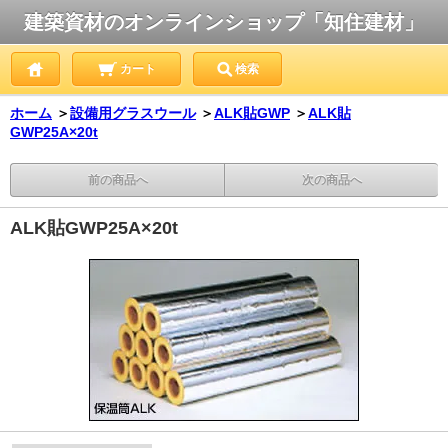
建築資材のオンラインショップ「知住建材」
カート
検索
ホーム
＞
設備用グラスウール
＞
ALK貼GWP
＞
ALK貼
GWP25A×20t
前の商品へ
次の商品へ
ALK貼GWP25A×20t