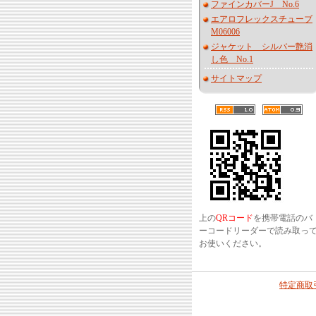
ファインカバーJ No.6
エアロフレックスチューブ
M06006
ジャケット シルバー艶消
し色 No.1
サイトマップ
上の
QRコード
を携帯電話のバ
ーコードリーダーで読み取っ
お使いください。
特定商取