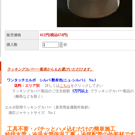
販売価格
612円(税込674円)
購入数
個
ラッキングカバー一覧表からもお選びいただけます。
ワンタッチエルボ シルバ-艶有色(ニュ-シルバ-) No.1
送料：エリア別
詳しくは
こちら
をクリックしてさい
ラッキングカバー製品のご注文総額
3万円以上
でラッキングカバー製品の
（離島などを除く）
エルボ部用ラッキングカバー（直管用金属製外装材）
適応ジャケットサイズ No.1
工具不要・パチッとハメ込むだけの簡単施工
給排水管・冷温水管保温工事・冷媒配管の外装材です