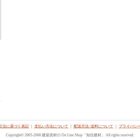
て
引法に基づく表記
｜
支払い方法について
｜
配送方法･送料について
｜
プライバシ
Copyright© 2005-2008 建築資材の On Line Shop「知住建材」 All rights reserved.