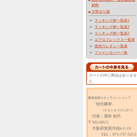
材料
大型ポり袋
ラッキング材一覧表1
ラッキング材一覧表2
ラッキング材一覧表3
エアロフレックス一覧表
発泡ウレタン一覧表
ファインカバー一覧
カートの中に商品はありませ
ん
建築資材のオンラインショップ
「知住建材」
(ともじゅうけんざい)
代表：酒井 知代
〒562-0015
大阪府箕面市稲4-2-19
TEL：072-737-5213