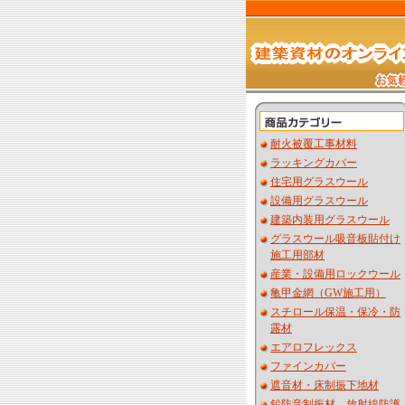
耐火被覆工事材料
ラッキングカバー
住宅用グラスウール
設備用グラスウール
建築内装用グラスウール
グラスウール吸音板貼付け
施工用部材
産業・設備用ロックウール
亀甲金網（GW施工用）
スチロール保温・保冷・防
露材
エアロフレックス
ファインカバー
遮音材・床制振下地材
鉛防音制振材 放射線防護