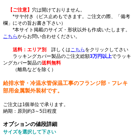
【ご注意】
穴は開けておりません。
*サヤ付き（ビス止めもできます。ご注文の際、「備考
欄」にその旨お書き下さい）
*本サイト掲載のサイズ・形状以外も作成いたします。
こちら
からお問い合わせください。
送料：エリア別
詳しくは
こちら
をクリックしてさい
ラッキングカバー製品のご注文総額
3万円以上
でラッキ
ングカバー製品の
送料無料
（離島などを除く）
給排水管・冷温水管保温工事のフランジ部・フレキ
部用金属製外装材です。
ご注文は1個単位で承ります。
納期：原則約3～5日程度
オプションの値段詳細
サイズを選択して下さい