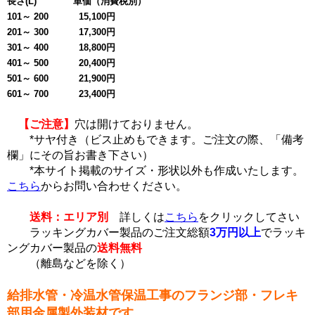
長さ(L) 単価（消費税別）
101～ 200 15,100円
201～ 300 17,300円
301～ 400 18,800円
401～ 500 20,400円
501～ 600 21,900円
601～ 700 23,400円
【ご注意】
穴は開けておりません。
*サヤ付き（ビス止めもできます。ご注文の際、「備考
欄」にその旨お書き下さい）
*本サイト掲載のサイズ・形状以外も作成いたします。
こちら
からお問い合わせください。
送料：エリア別
詳しくは
こちら
をクリックしてさい
ラッキングカバー製品のご注文総額
3万円以上
でラッキ
ングカバー製品の
送料無料
（離島などを除く）
給排水管・冷温水管保温工事のフランジ部・フレキ
部用金属製外装材です。