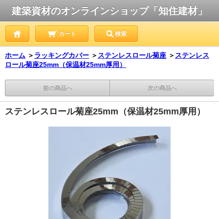
建築資材のオンラインショップ「知住建材」
カート
検索
ホーム
＞
ラッキングカバー
＞
ステンレスロール菊座
＞
ステンレス
ロール菊座25mm（保温材25mm厚用）
前の商品へ
次の商品へ
ステンレスロール菊座25mm（保温材25mm厚用）