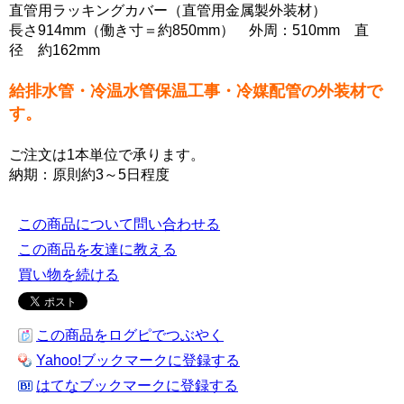
直管用ラッキングカバー（直管用金属製外装材）
長さ914mm（働き寸＝約850mm） 外周：510mm 直
径 約162mm
給排水管・冷温水管保温工事・冷媒配管の外装材で
す。
ご注文は1本単位で承ります。
納期：原則約3～5日程度
この商品について問い合わせる
この商品を友達に教える
買い物を続ける
この商品をログピでつぶやく
Yahoo!ブックマークに登録する
はてなブックマークに登録する