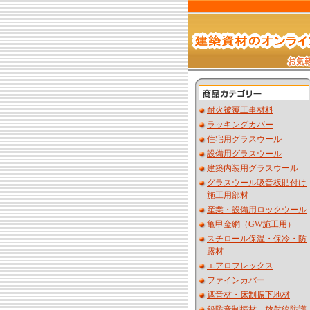
耐火被覆工事材料
ラッキングカバー
住宅用グラスウール
設備用グラスウール
建築内装用グラスウール
グラスウール吸音板貼付け
施工用部材
産業・設備用ロックウール
亀甲金網（GW施工用）
スチロール保温・保冷・防
露材
エアロフレックス
ファインカバー
遮音材・床制振下地材
鉛防音制振材 放射線防護