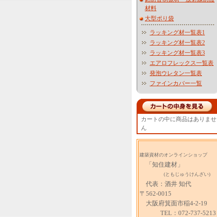
材料
大型ポり袋
ラッキング材一覧表1
ラッキング材一覧表2
ラッキング材一覧表3
エアロフレックス一覧表
発泡ウレタン一覧表
ファインカバー一覧
カートの中に商品はありませ
ん
建築資材のオンラインショップ
「知住建材」
(ともじゅうけんざい)
代表：酒井 知代
〒562-0015
大阪府箕面市稲4-2-19
TEL：072-737-5213