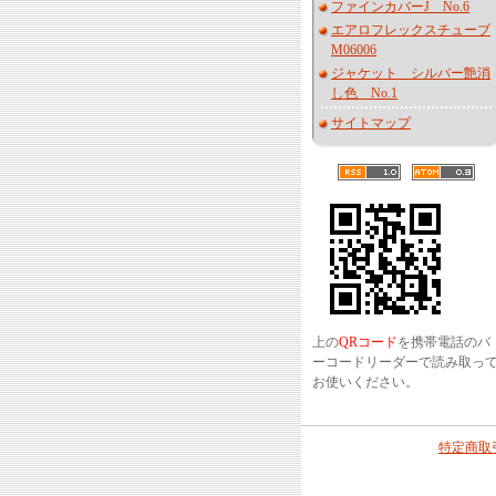
ファインカバーJ No.6
エアロフレックスチューブ
M06006
ジャケット シルバー艶消
し色 No.1
サイトマップ
上の
QRコード
を携帯電話のバ
ーコードリーダーで読み取っ
お使いください。
特定商取