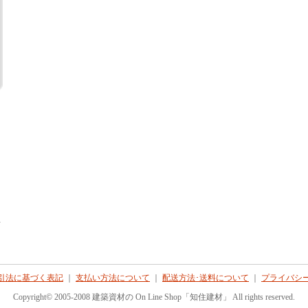
て
引法に基づく表記
｜
支払い方法について
｜
配送方法･送料について
｜
プライバシ
Copyright© 2005-2008 建築資材の On Line Shop「知住建材」 All rights reserved.