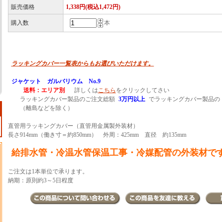
販売価格
1,338円(税込1,472円)
購入数
本
ラッキングカバー一覧表からもお選びいただけます。
ジャケット ガルバリウム No.9
送料：エリア別
詳しくは
こちら
をクリックしてさい
ラッキングカバー製品のご注文総額
3万円以上
でラッキングカバー製品の
（離島などを除く）
直管用ラッキングカバー（直管用金属製外装材）
長さ914mm（働き寸＝約850mm） 外周：425mm 直径 約135mm
給排水管・冷温水管保温工事・冷媒配管の外装材で
ご注文は1本単位で承ります。
納期：原則約3～5日程度