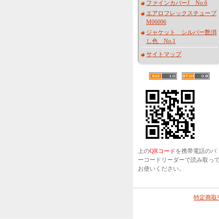
ファインカバーJ No.6
エアロフレックスチューブ
M06006
ジャケット シルバー艶消
し色 No.1
サイトマップ
上の
QRコード
を携帯電話のバ
ーコードリーダーで読み取っ
お使いください。
特定商取