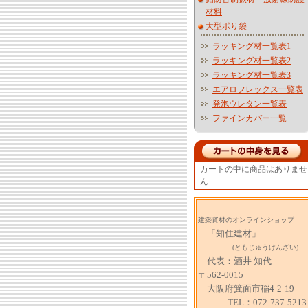
材料
大型ポり袋
ラッキング材一覧表1
ラッキング材一覧表2
ラッキング材一覧表3
エアロフレックス一覧表
発泡ウレタン一覧表
ファインカバー一覧
カートの中に商品はありませ
ん
建築資材のオンラインショップ
「知住建材」
(ともじゅうけんざい)
代表：酒井 知代
〒562-0015
大阪府箕面市稲4-2-19
TEL：072-737-5213