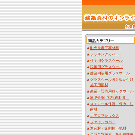
耐火被覆工事材料
ラッキングカバー
住宅用グラスウール
設備用グラスウール
建築内装用グラスウール
グラスウール吸音板貼付け
施工用部材
産業・設備用ロックウール
亀甲金網（GW施工用）
スチロール保温・保冷・防
露材
エアロフレックス
ファインカバー
遮音材・床制振下地材
鉛防音制振材 放射線防護