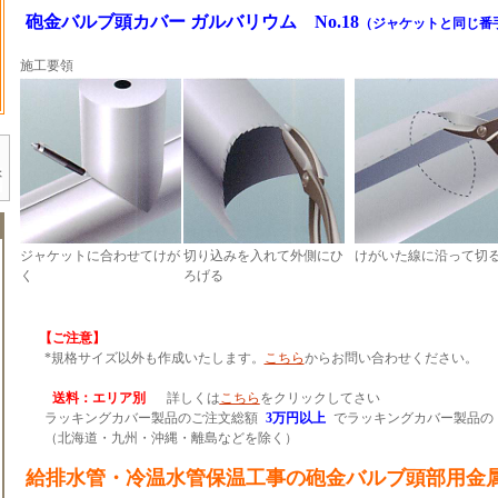
砲金バルブ頭カバー ガルバリウム No.18
（ジャケットと同じ番
施工要領
ジャケットに合わせてけが
切り込みを入れて外側にひ
けがいた線に沿って切
く
ろげる
【ご注意】
*規格サイズ以外も作成いたします。
こちら
からお問い合わせください。
送料：エリア別
詳しくは
こちら
をクリックしてさい
ラッキングカバー製品のご注文総額
3万円以上
でラッキングカバー製品の
（北海道・九州・沖縄・離島などを除く）
給排水管・冷温水管保温工事の砲金バルブ頭部用金