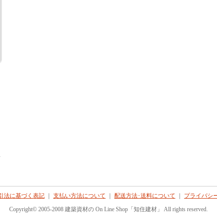
て
引法に基づく表記
｜
支払い方法について
｜
配送方法･送料について
｜
プライバシ
Copyright© 2005-2008 建築資材の On Line Shop「知住建材」 All rights reserved.