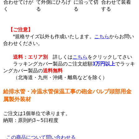
合わせてけが
て外側にひろげ
に沿って切
合わせて装着
く
る
る
する
【ご注意】
*規格サイズ以外も作成いたします。
こちら
からお問い
合わせください。
送料：エリア別
詳しくは
こちら
をクリックしてさい
ラッキングカバー製品のご注文総額
3万円以上
でラッキ
ングカバー製品の
送料無料
（北海道・九州・沖縄・離島などを除く）
給排水管・冷温水管保温工事の砲金バルブ頭部用金
属製外装材
ご注文は1個単位で承ります。
納期：原則約3～5日程度
この商品について問い合わせる