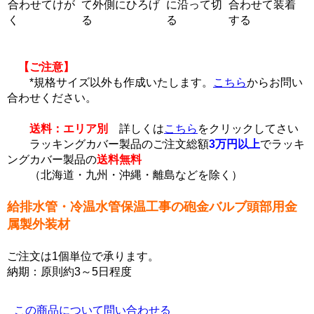
合わせてけが
て外側にひろげ
に沿って切
合わせて装着
く
る
る
する
【ご注意】
*規格サイズ以外も作成いたします。
こちら
からお問い
合わせください。
送料：エリア別
詳しくは
こちら
をクリックしてさい
ラッキングカバー製品のご注文総額
3万円以上
でラッキ
ングカバー製品の
送料無料
（北海道・九州・沖縄・離島などを除く）
給排水管・冷温水管保温工事の砲金バルブ頭部用金
属製外装材
ご注文は1個単位で承ります。
納期：原則約3～5日程度
この商品について問い合わせる