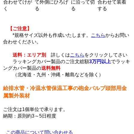
合わせてけが
て外側にひろげ
に沿って切
合わせて装着
く
る
る
する
【ご注意】
*規格サイズ以外も作成いたします。
こちら
からお問い
合わせください。
送料：エリア別
詳しくは
こちら
をクリックしてさい
ラッキングカバー製品のご注文総額
3万円以上
でラッキ
ングカバー製品の
送料無料
（北海道・九州・沖縄・離島などを除く）
給排水管・冷温水管保温工事の砲金バルブ頭部用金
属製外装材
ご注文は1個単位で承ります。
納期：原則約3～5日程度
この商品について問い合わせる