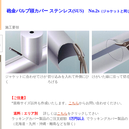
砲金バルブ頭カバー ステンレス(SUS) No.2s
（ジャケットと同
施工要領
ジャケットに合わせてけが
切り込みを入れて外側にひ
けがいた線に沿って切
く
ろげる
【ご注意】
*規格サイズ以外も作成いたします。
こちら
からお問い合わせください。
送料：エリア別
詳しくは
こちら
をクリックしてさい
ラッキングカバー製品のご注文総額
3万円以上
でラッキングカバー製品の
（北海道・九州・沖縄・離島などを除く）