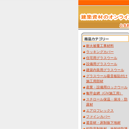
耐火被覆工事材料
ラッキングカバー
住宅用グラスウール
設備用グラスウール
建築内装用グラスウール
グラスウール吸音板貼付け
施工用部材
産業・設備用ロックウール
亀甲金網（GW施工用）
スチロール保温・保冷・防
露材
エアロフレックス
ファインカバー
遮音材・床制振下地材
鉛防音制振材 放射線防護