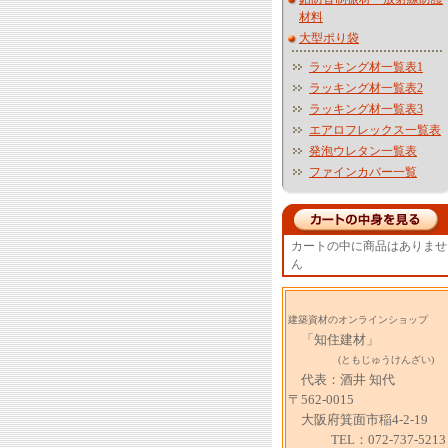
材料
大型ポり袋
ラッキング材一覧表1
ラッキング材一覧表2
ラッキング材一覧表3
エアロフレックス一覧表
発泡ウレタン一覧表
ファインカバー一覧
カートの中に商品はありませ
ん
建築資材のオンラインショップ
「知住建材」
(ともじゅうけんざい)
代表：酒井 知代
〒562-0015
大阪府箕面市稲4-2-19
TEL：072-737-5213