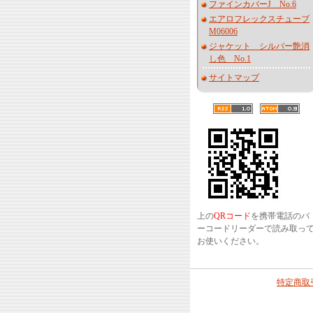
ファインカバーJ No.6
エアロフレックスチューブ
M06006
ジャケット シルバー艶消
し色 No.1
サイトマップ
上の
QRコード
を携帯電話のバ
ーコードリーダーで読み取っ
お使いください。
特定商取