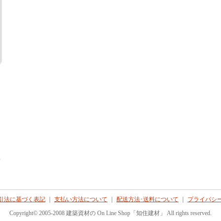
て
引法に基づく表記
｜
支払い方法について
｜
配送方法･送料について
｜
プライバシ
Copyright© 2005-2008 建築資材の On Line Shop「知住建材」 All rights reserved.