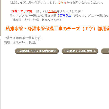
*上記サイズ以外も作成いたします。
こちら
からお問い合わせください。
送料：エリア別
詳しくは
こちら
をクリックしてさい
ラッキングカバー製品のご注文総額
3万円以上
でラッキングカバー製品の
（北海道・九州・沖縄・離島などを除く）
給排水管・冷温水管保温工事のチーズ（Ｔ字）部用
ご注文は1個単位で承ります。
納期：原則約3～5日程度