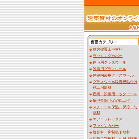
耐火被覆工事材料
ラッキングカバー
住宅用グラスウール
設備用グラスウール
建築内装用グラスウール
グラスウール吸音板貼付け
施工用部材
産業・設備用ロックウール
亀甲金網（GW施工用）
スチロール保温・保冷・防
露材
エアロフレックス
ファインカバー
遮音材・床制振下地材
鉛防音制振材 放射線防護