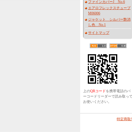
ファインカバーJ No.6
エアロフレックスチューブ
M06006
ジャケット シルバー艶消
し色 No.1
サイトマップ
上の
QRコード
を携帯電話のバ
ーコードリーダーで読み取っ
お使いください。
特定商取