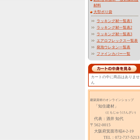
材料
大型ポり袋
ラッキング材一覧表1
ラッキング材一覧表2
ラッキング材一覧表3
エアロフレックス一覧表
発泡ウレタン一覧表
ファインカバー一覧
カートの中に商品はありませ
ん
建築資材のオンラインショップ
「知住建材」
(ともじゅうけんざい)
代表：酒井 知代
〒562-0015
大阪府箕面市稲4-2-19
TEL：072-737-5213