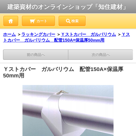
建築資材のオンラインショップ「知住建材」
カート
検索
ホーム
＞
ラッキングカバー
＞
Ｙストカバー ガルバリウム
＞
Ｙス
トカバー ガルバリウム 配管150A×保温厚50mm用
前の商品へ
次の商品へ
Ｙストカバー ガルバリウム 配管150A×保温厚
50mm用