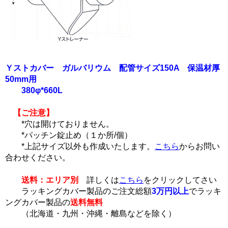
Ｙストカバー ガルバリウム 配管サイズ150A 保温材厚
50mm用
380φ*660L
【ご注意】
*穴は開けておりません。
*パッチン錠止め（１か所/個）
*上記サイズ以外も作成いたします。
こちら
からお問い
合わせください。
送料：エリア別
詳しくは
こちら
をクリックしてさい
ラッキングカバー製品のご注文総額
3万円以上
でラッキ
ングカバー製品の
送料無料
（北海道・九州・沖縄・離島などを除く）