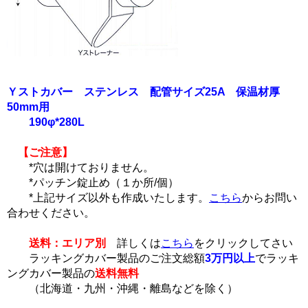
Ｙストカバー ステンレス 配管サイズ25A 保温材厚
50mm用
190φ*280L
【ご注意】
*穴は開けておりません。
*パッチン錠止め（１か所/個）
*上記サイズ以外も作成いたします。
こちら
からお問い
合わせください。
送料：エリア別
詳しくは
こちら
をクリックしてさい
ラッキングカバー製品のご注文総額
3万円以上
でラッキ
ングカバー製品の
送料無料
（北海道・九州・沖縄・離島などを除く）