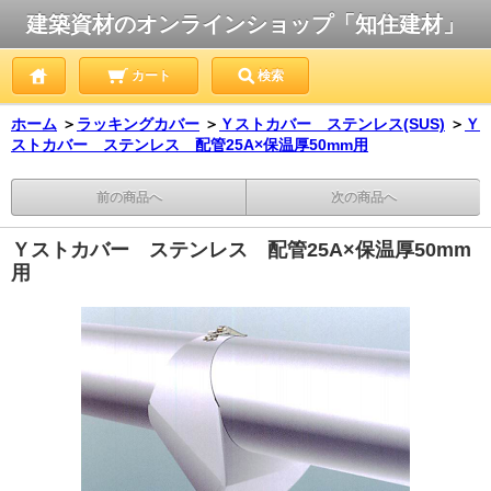
建築資材のオンラインショップ「知住建材」
カート
検索
ホーム
＞
ラッキングカバー
＞
Ｙストカバー ステンレス(SUS)
＞
Ｙ
ストカバー ステンレス 配管25A×保温厚50mm用
前の商品へ
次の商品へ
Ｙストカバー ステンレス 配管25A×保温厚50mm
用