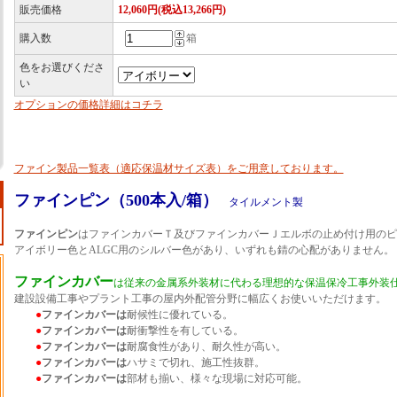
販売価格
12,060円(税込13,266円)
購入数
箱
色をお選びくださ
い
オプションの価格詳細はコチラ
ファイン製品一覧表（適応保温材サイズ表）をご用意しております。
ファインピン（500本入/箱）
タイルメント製
ファインピン
はファインカバーＴ及びファインカバーＪエルボの止め付け用のピ
アイボリー色とALGC用のシルバー色があり、いずれも錆の心配がありません。
ファインカバー
は従来の金属系外装材に代わる理想的な保温保冷工事外装
建設設備工事やプラント工事の屋内外配管分野に幅広くお使いいただけます。
●
ファインカバーは
耐候性に優れている。
●
ファインカバーは
耐衝撃性を有している。
●
ファインカバーは
耐腐食性があり、耐久性が高い。
●
ファインカバーは
ハサミで切れ、施工性抜群。
●
ファインカバーは
部材も揃い、様々な現場に対応可能。