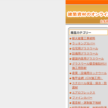
耐火被覆工事材料
ラッキングカバー
住宅用グラスウール
設備用グラスウール
建築内装用グラスウール
グラスウール吸音板貼付け
施工用部材
産業・設備用ロックウール
亀甲金網（GW施工用）
スチロール保温・保冷・防
露材
エアロフレックス
ファインカバー
遮音材・床制振下地材
鉛防音制振材 放射線防護