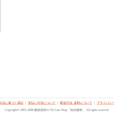
て
引法に基づく表記
｜
支払い方法について
｜
配送方法･送料について
｜
プライバシ
Copyright© 2005-2008 建築資材の On Line Shop「知住建材」 All rights reserved.