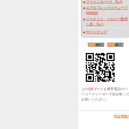
ファインカバーJ No.6
エアロフレックスチューブ
M06006
ジャケット シルバー艶消
し色 No.1
サイトマップ
上の
QRコード
を携帯電話のバ
ーコードリーダーで読み取っ
お使いください。
特定商取