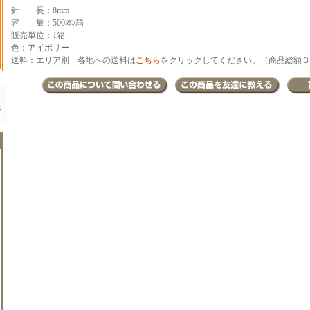
針 長：8mm
容 量：500本/箱
販売単位：1箱
色：アイボリー
送料：エリア別 各地への送料は
こちら
をクリックしてください。（商品総額３