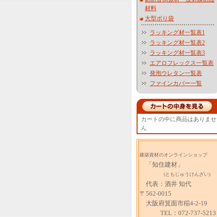
材料
大型ポり袋
ラッキング材一覧表1
ラッキング材一覧表2
ラッキング材一覧表3
エアロフレックス一覧表
発泡ウレタン一覧表
ファインカバー一覧
カートの中に商品はありませ
ん
建築資材のオンラインショップ
「知住建材」
(ともじゅうけんざい)
代表：酒井 知代
〒562-0015
大阪府箕面市稲4-2-19
TEL：072-737-5213