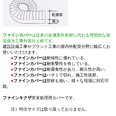
ファインカバー
は従来の金属系外装材に代わる理想的な保
温保冷工事外装仕上材です。
建設設備工事やプラント工事の屋内外配管分野に幅広くお
使いいただけます。
●
ファインカバーは
耐候性に優れている。
●
ファインカバーは
耐衝撃性を有している。
●
ファインカバーは
耐腐食性があり、耐久性が高い。
●
ファインカバーは
ハサミで切れ、施工性抜群。
●
ファインカバーは
部材も揃い、様々な現場に対応可
能。
ファインキクザ
管末処理用カバーです。
注）特注サイズは取り扱っておりません。