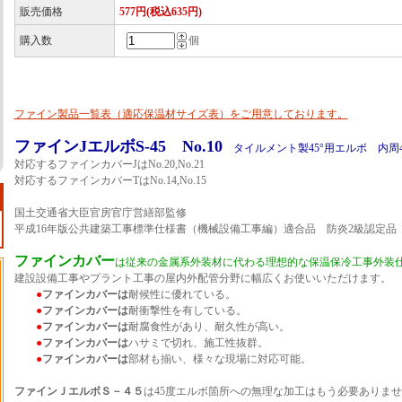
販売価格
577円(税込635円)
購入数
個
ファイン製品一覧表（適応保温材サイズ表）をご用意しております。
ファインJエルボS-45 No.10
タイルメント製45°用エルボ 内周40
対応するファインカバーJはNo.20,No.21
対応するファインカバーTはNo.14,No.15
国土交通省大臣官房官庁営繕部監修
平成16年版公共建築工事標準仕様書（機械設備工事編）適合品 防炎2級認定品
ファインカバー
は従来の金属系外装材に代わる理想的な保温保冷工事外装
建設設備工事やプラント工事の屋内外配管分野に幅広くお使いいただけます。
●
ファインカバーは
耐候性に優れている。
●
ファインカバーは
耐衝撃性を有している。
●
ファインカバーは
耐腐食性があり、耐久性が高い。
●
ファインカバーは
ハサミで切れ、施工性抜群。
●
ファインカバーは
部材も揃い、様々な現場に対応可能。
ファインＪエルボＳ－４５
は45度エルボ箇所への無理な加工はもう必要ありま