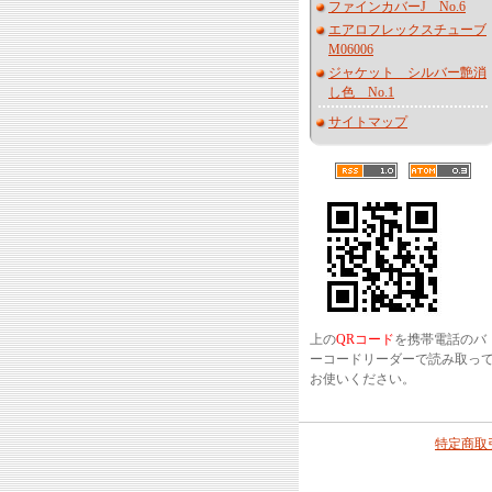
ファインカバーJ No.6
エアロフレックスチューブ
M06006
ジャケット シルバー艶消
し色 No.1
サイトマップ
上の
QRコード
を携帯電話のバ
ーコードリーダーで読み取っ
お使いください。
特定商取