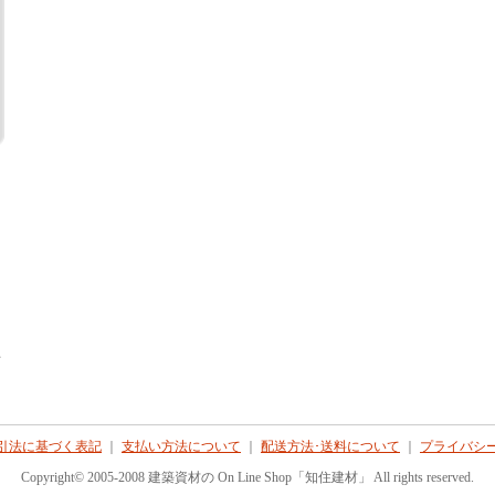
て
引法に基づく表記
｜
支払い方法について
｜
配送方法･送料について
｜
プライバシ
Copyright© 2005-2008 建築資材の On Line Shop「知住建材」 All rights reserved.