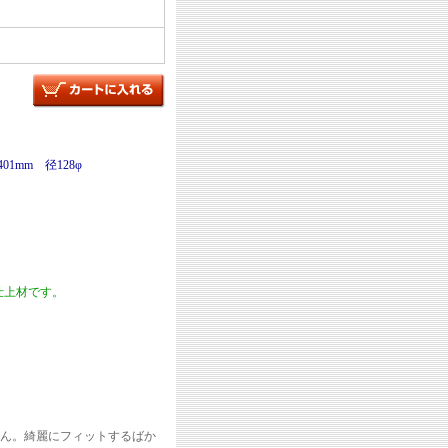
1mm 径128φ
仕上材です。
せん。綺麗にフィットするばか