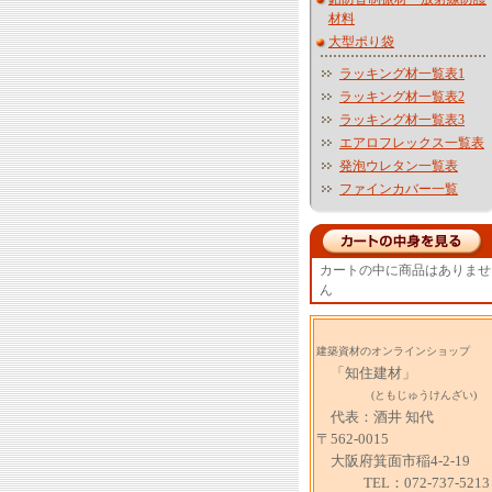
材料
大型ポり袋
ラッキング材一覧表1
ラッキング材一覧表2
ラッキング材一覧表3
エアロフレックス一覧表
発泡ウレタン一覧表
ファインカバー一覧
カートの中に商品はありませ
ん
建築資材のオンラインショップ
「知住建材」
(ともじゅうけんざい)
代表：酒井 知代
〒562-0015
大阪府箕面市稲4-2-19
TEL：072-737-5213