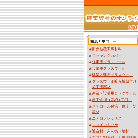
耐火被覆工事材料
ラッキングカバー
住宅用グラスウール
設備用グラスウール
建築内装用グラスウール
グラスウール吸音板貼付け
施工用部材
産業・設備用ロックウール
亀甲金網（GW施工用）
スチロール保温・保冷・防
露材
エアロフレックス
ファインカバー
遮音材・床制振下地材
鉛防音制振材 放射線防護