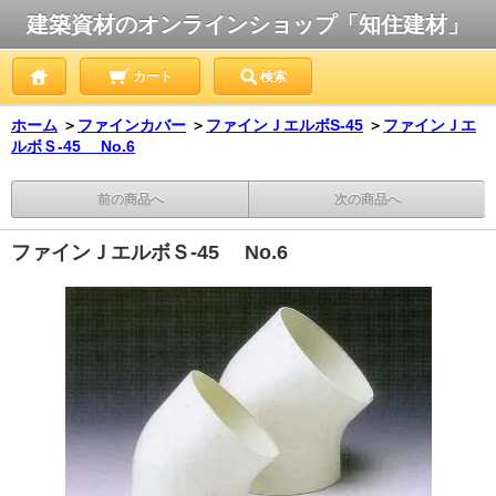
建築資材のオンラインショップ「知住建材」
カート
検索
ホーム
＞
ファインカバー
＞
ファインＪエルボS-45
＞
ファインＪエ
ルボＳ-45 No.6
前の商品へ
次の商品へ
ファインＪエルボＳ-45 No.6