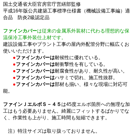
国土交通省大臣官房官庁営繕部監修
平成16年版公共建築工事標準仕様書（機械設備工事編）適
合品 防炎2級認定品
ファインカバー
は従来の金属系外装材に代わる理想的な保
温保冷工事外装仕上材です。
建設設備工事やプラント工事の屋内外配管分野に幅広くお
使いいただけます。
●
ファインカバーは
耐候性に優れている。
●
ファインカバーは
耐衝撃性を有している。
●
ファインカバーは
耐腐食性があり、耐久性が高い。
●
ファインカバーは
ハサミで切れ、施工性抜群。
●
ファインカバーは
部材も揃い、様々な現場に対応可
能。
ファインＪエルボＳ－４５
は45度エルボ箇所への無理な加
工はもう必要ありません。綺麗にフィットするばかりでな
く、作業性も上がり、施工時間も短縮できます。
注）特注サイズは取り扱っておりません。