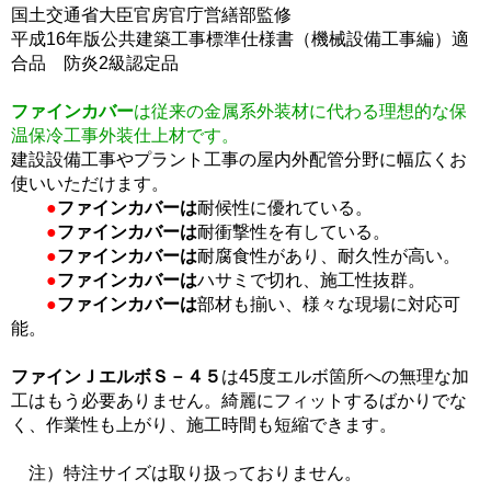
国土交通省大臣官房官庁営繕部監修
平成16年版公共建築工事標準仕様書（機械設備工事編）適
合品 防炎2級認定品
ファインカバー
は従来の金属系外装材に代わる理想的な保
温保冷工事外装仕上材です。
建設設備工事やプラント工事の屋内外配管分野に幅広くお
使いいただけます。
●
ファインカバーは
耐候性に優れている。
●
ファインカバーは
耐衝撃性を有している。
●
ファインカバーは
耐腐食性があり、耐久性が高い。
●
ファインカバーは
ハサミで切れ、施工性抜群。
●
ファインカバーは
部材も揃い、様々な現場に対応可
能。
ファインＪエルボＳ－４５
は45度エルボ箇所への無理な加
工はもう必要ありません。綺麗にフィットするばかりでな
く、作業性も上がり、施工時間も短縮できます。
注）特注サイズは取り扱っておりません。