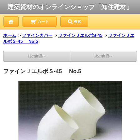
建築資材のオンラインショップ「知住建材」
カート
検索
ホーム
＞
ファインカバー
＞
ファインＪエルボS-45
＞
ファインＪエ
ルボＳ-45 No.5
前の商品へ
次の商品へ
ファインＪエルボＳ-45 No.5