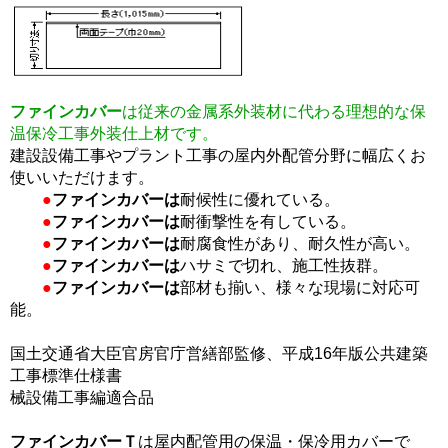
ファインカバー
は従来の金属系外装材に代わる理想的な保
温保冷工事外装仕上材です。
建設設備工事やプラント工事の屋内外配管分野に幅広くお
使いいただけます。
●
ファインカバーは
耐候性に優れている。
●
ファインカバーは
耐衝撃性を有している。
●
ファインカバーは
耐腐食性があり、耐久性が高い。
●
ファインカバーは
ハサミで切れ、施工性抜群。
●
ファインカバーは
部材も揃い、様々な現場に対応可
能。
国土交通省大臣官房官庁営繕部監修、平成16年版公共建築
工事標準仕様書
械設備工事編適合品
ファインカバーＴ
は屋内配管用の保温・保冷用カバーで