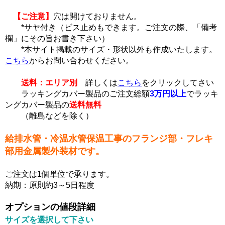
【ご注意】
穴は開けておりません。
*サヤ付き（ビス止めもできます。ご注文の際、「備考
欄」にその旨お書き下さい）
*本サイト掲載のサイズ・形状以外も作成いたします。
こちら
からお問い合わせください。
送料：エリア別
詳しくは
こちら
をクリックしてさい
ラッキングカバー製品のご注文総額
3万円以上
でラッキ
ングカバー製品の
送料無料
（離島などを除く）
給排水管・冷温水管保温工事のフランジ部・フレキ
部用金属製外装材です。
ご注文は1個単位で承ります。
納期：原則約3～5日程度
オプションの値段詳細
サイズを選択して下さい