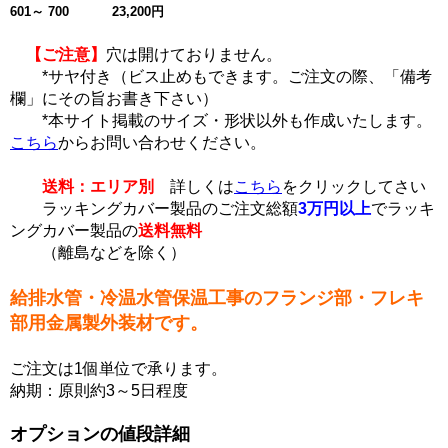
601～ 700 23,200円
【ご注意】
穴は開けておりません。
*サヤ付き（ビス止めもできます。ご注文の際、「備考
欄」にその旨お書き下さい）
*本サイト掲載のサイズ・形状以外も作成いたします。
こちら
からお問い合わせください。
送料：エリア別
詳しくは
こちら
をクリックしてさい
ラッキングカバー製品のご注文総額
3万円以上
でラッキ
ングカバー製品の
送料無料
（離島などを除く）
給排水管・冷温水管保温工事のフランジ部・フレキ
部用金属製外装材です。
ご注文は1個単位で承ります。
納期：原則約3～5日程度
オプションの値段詳細