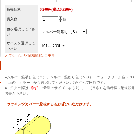
販売価格
6,200円(税込6,820円)
購入数
個
色を選択して下さ
い
サイズを選択して
下さい
オプションの価格詳細はコチラ
●シルバー艶消し色（Ｓ）、シルバー艶あり色（ＮＳ）、ニュークリーム色（Ｎ
上の「カラー」から選択してください。3色すべて同額です。
●ご注文の際は
必ず
ご希望のサイズ、φ（径）、Ｌ（長さ）を備考欄（配送設
お書き下さい。
ラッキングカバー一覧表からもお選びいただけます。