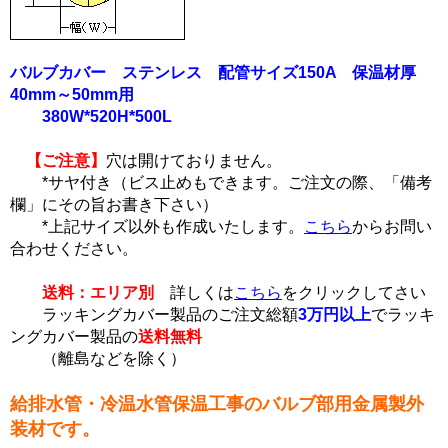
バルブカバー ステンレス 配管サイズ150A 保温材厚
40mm～50mm用
380W*520H*500L
【ご注意】
穴は開けておりません。
*サヤ付き（ビス止めもできます。ご注文の際、「備考
欄」にその旨お書き下さい）
*上記サイズ以外も作成いたします。
こちら
からお問い
合わせください。
送料：エリア別
詳しくは
こちら
をクリックしてさい
ラッキングカバー製品のご注文総額
3万円以上
でラッキ
ングカバー製品の
送料無料
（離島などを除く）
給排水管・冷温水管保温工事のバルブ部用金属製外
装材です。