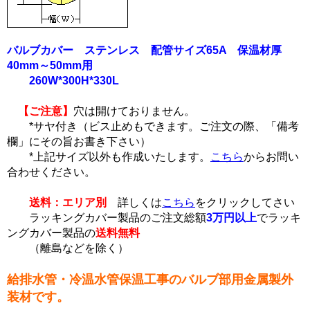
バルブカバー ステンレス 配管サイズ65A 保温材厚
40mm～50mm用
260W*300H*330L
【ご注意】
穴は開けておりません。
*サヤ付き（ビス止めもできます。ご注文の際、「備考
欄」にその旨お書き下さい）
*上記サイズ以外も作成いたします。
こちら
からお問い
合わせください。
送料：エリア別
詳しくは
こちら
をクリックしてさい
ラッキングカバー製品のご注文総額
3万円以上
でラッキ
ングカバー製品の
送料無料
（離島などを除く）
給排水管・冷温水管保温工事のバルブ部用金属製外
装材です。