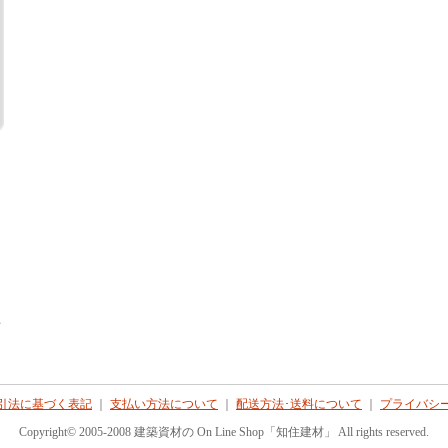
て
引法に基づく表記
｜
支払い方法について
｜
配送方法･送料について
｜
プライバシ
Copyright© 2005-2008 建築資材の On Line Shop「知住建材」 All rights reserved.