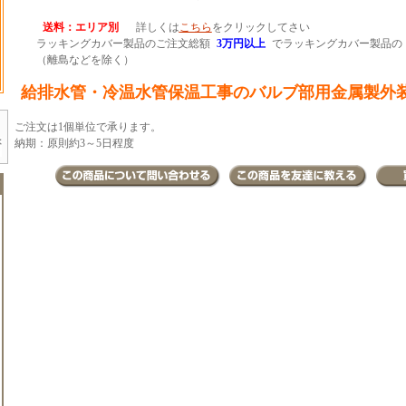
送料：エリア別
詳しくは
こちら
をクリックしてさい
ラッキングカバー製品のご注文総額
3万円以上
でラッキングカバー製品の
（離島などを除く）
給排水管・冷温水管保温工事のバルブ部用金属製外
ご注文は1個単位で承ります。
納期：原則約3～5日程度