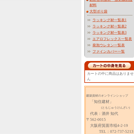
材料
大型ポり袋
ラッキング材一覧表1
ラッキング材一覧表2
ラッキング材一覧表3
エアロフレックス一覧表
発泡ウレタン一覧表
ファインカバー一覧
カートの中に商品はありませ
ん
建築資材のオンラインショップ
「知住建材」
(ともじゅうけんざい)
代表：酒井 知代
〒562-0015
大阪府箕面市稲4-2-19
TEL：072-737-5213