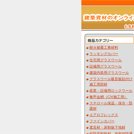
耐火被覆工事材料
ラッキングカバー
住宅用グラスウール
設備用グラスウール
建築内装用グラスウール
グラスウール吸音板貼付け
施工用部材
産業・設備用ロックウール
亀甲金網（GW施工用）
スチロール保温・保冷・防
露材
エアロフレックス
ファインカバー
遮音材・床制振下地材
鉛防音制振材 放射線防護