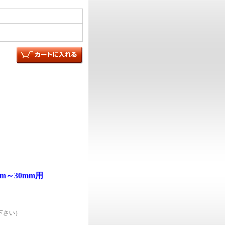
m～30mm用
下さい）