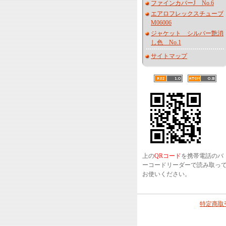
ファインカバーJ No.6
エアロフレックスチューブ
M06006
ジャケット シルバー艶消
し色 No.1
サイトマップ
上の
QRコード
を携帯電話のバ
ーコードリーダーで読み取っ
お使いください。
特定商取