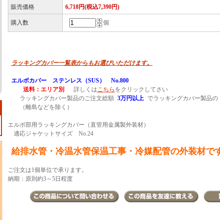
販売価格
6,718円(税込7,390円)
購入数
個
ラッキングカバー一覧表からもお選びいただけます。
エルボカバー ステンレス（SUS） No.800
送料：エリア別
詳しくは
こちら
をクリックしてさい
ラッキングカバー製品のご注文総額
3万円以上
でラッキングカバー製品の
（離島などを除く）
エルボ部用ラッキングカバー（直管用金属製外装材）
適応ジャケットサイズ No.24
給排水管・冷温水管保温工事・冷媒配管の外装材で
ご注文は1個単位で承ります。
納期：原則約3～5日程度