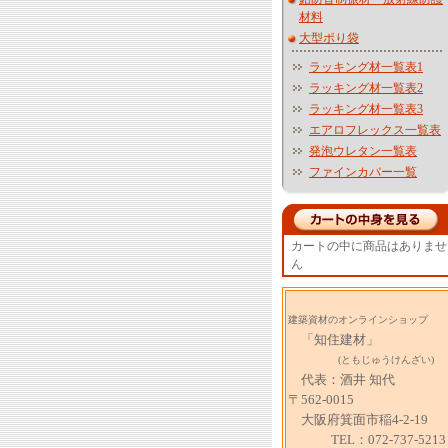
材料
大型ポり袋
ラッキング材一覧表1
ラッキング材一覧表2
ラッキング材一覧表3
エアロフレックス一覧表
発泡ウレタン一覧表
ファインカバー一覧
カートの中に商品はありませ
ん
建築資材のオンラインショップ
「知住建材」
(ともじゅうけんざい)
代表：酒井 知代
〒562-0015
大阪府箕面市稲4-2-19
TEL：072-737-5213