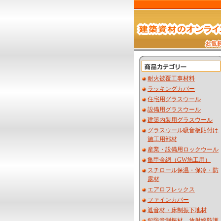
耐火被覆工事材料
ラッキングカバー
住宅用グラスウール
設備用グラスウール
建築内装用グラスウール
グラスウール吸音板貼付け
施工用部材
産業・設備用ロックウール
亀甲金網（GW施工用）
スチロール保温・保冷・防
露材
エアロフレックス
ファインカバー
遮音材・床制振下地材
鉛防音制振材 放射線防護