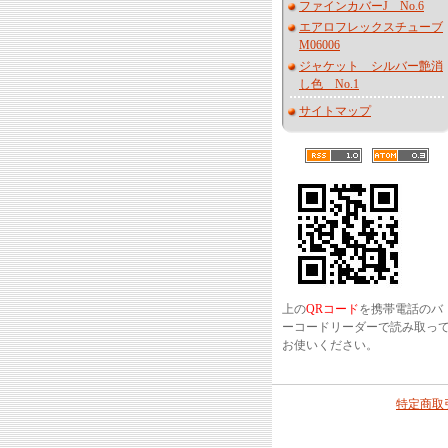
ファインカバーJ No.6
エアロフレックスチューブ
M06006
ジャケット シルバー艶消
し色 No.1
サイトマップ
上の
QRコード
を携帯電話のバ
ーコードリーダーで読み取っ
お使いください。
特定商取