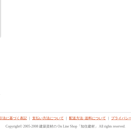
て
引法に基づく表記
｜
支払い方法について
｜
配送方法･送料について
｜
プライバシ
Copyright© 2005-2008 建築資材の On Line Shop「知住建材」 All rights reserved.