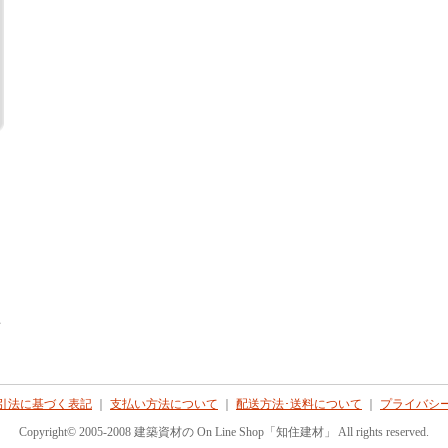
て
引法に基づく表記
｜
支払い方法について
｜
配送方法･送料について
｜
プライバシ
Copyright© 2005-2008 建築資材の On Line Shop「知住建材」 All rights reserved.