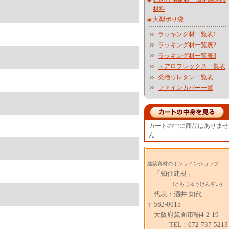
材料
大型ポり袋
ラッキング材一覧表1
ラッキング材一覧表2
ラッキング材一覧表3
エアロフレックス一覧表
発泡ウレタン一覧表
ファインカバー一覧
カートの中に商品はありませ
ん
建築資材のオンラインショップ
「知住建材」
(ともじゅうけんざい)
代表：酒井 知代
〒562-0015
大阪府箕面市稲4-2-19
TEL：072-737-5213