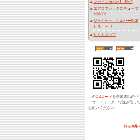
ファインカバーJ No.6
エアロフレックスチューブ
M06006
ジャケット シルバー艶消
し色 No.1
サイトマップ
上の
QRコード
を携帯電話のバ
ーコードリーダーで読み取っ
お使いください。
特定商取