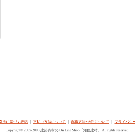
て
引法に基づく表記
｜
支払い方法について
｜
配送方法･送料について
｜
プライバシ
Copyright© 2005-2008 建築資材の On Line Shop「知住建材」 All rights reserved.