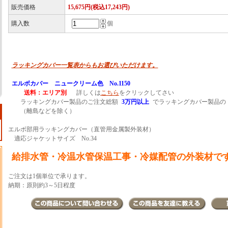
販売価格
15,675円(税込17,243円)
購入数
個
ラッキングカバー一覧表からもお選びいただけます。
エルボカバー ニュークリーム色 No.1150
送料：エリア別
詳しくは
こちら
をクリックしてさい
ラッキングカバー製品のご注文総額
3万円以上
でラッキングカバー製品の
（離島などを除く）
エルボ部用ラッキングカバー（直管用金属製外装材）
適応ジャケットサイズ No.34
給排水管・冷温水管保温工事・冷媒配管の外装材で
ご注文は1個単位で承ります。
納期：原則約3～5日程度