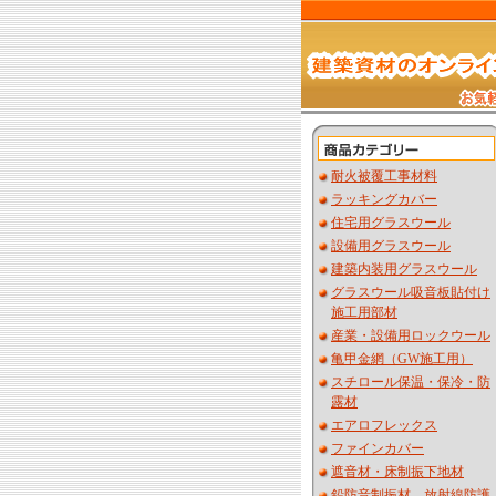
耐火被覆工事材料
ラッキングカバー
住宅用グラスウール
設備用グラスウール
建築内装用グラスウール
グラスウール吸音板貼付け
施工用部材
産業・設備用ロックウール
亀甲金網（GW施工用）
スチロール保温・保冷・防
露材
エアロフレックス
ファインカバー
遮音材・床制振下地材
鉛防音制振材 放射線防護