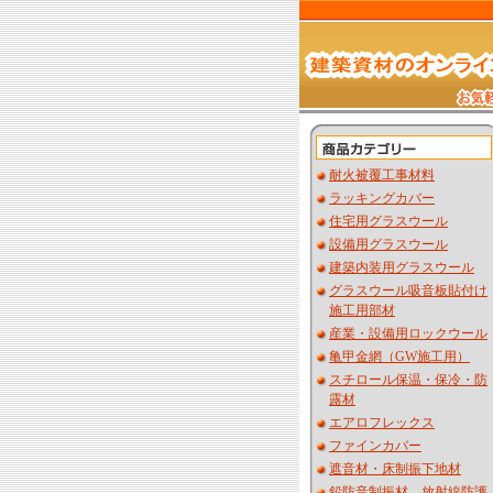
耐火被覆工事材料
ラッキングカバー
住宅用グラスウール
設備用グラスウール
建築内装用グラスウール
グラスウール吸音板貼付け
施工用部材
産業・設備用ロックウール
亀甲金網（GW施工用）
スチロール保温・保冷・防
露材
エアロフレックス
ファインカバー
遮音材・床制振下地材
鉛防音制振材 放射線防護