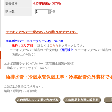
販売価格
4,170円(税込4,587円)
購入数
個
ラッキングカバー一覧表からもお選びいただけます。
エルボカバー ニュークリーム色 No.720
送料：エリア別
詳しくは
こちら
をクリックしてさい
ラッキングカバー製品のご注文総額
3万円以上
でラッキングカバー製品の
（離島などを除く）
エルボ部用ラッキングカバー（直管用金属製外装材）
適応ジャケットサイズ No.22S
給排水管・冷温水管保温工事・冷媒配管の外装材で
ご注文は1個単位で承ります。
納期：原則約3～5日程度