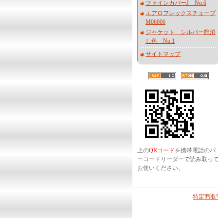
ファインカバーJ No.6
エアロフレックスチューブ
M06006
ジャケット シルバー艶消
し色 No.1
サイトマップ
上の
QRコード
を携帯電話のバ
ーコードリーダーで読み取っ
お使いください。
特定商取