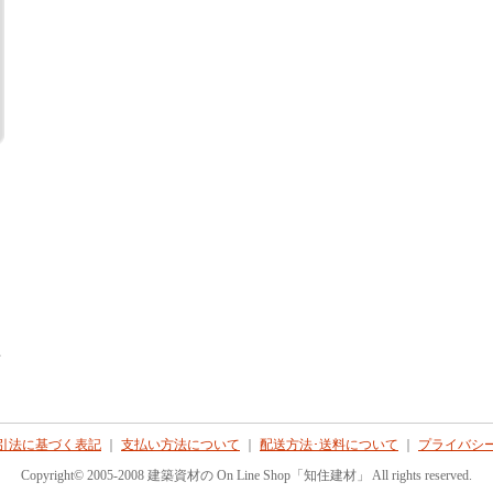
て
引法に基づく表記
｜
支払い方法について
｜
配送方法･送料について
｜
プライバシ
Copyright© 2005-2008 建築資材の On Line Shop「知住建材」 All rights reserved.