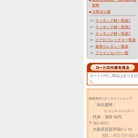
材料
大型ポり袋
ラッキング材一覧表1
ラッキング材一覧表2
ラッキング材一覧表3
エアロフレックス一覧表
発泡ウレタン一覧表
ファインカバー一覧
カートの中に商品はありませ
ん
建築資材のオンラインショップ
「知住建材」
(ともじゅうけんざい)
代表：酒井 知代
〒562-0015
大阪府箕面市稲4-2-19
TEL：072-737-5213