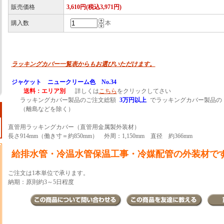
販売価格
3,610円(税込3,971円)
購入数
本
ラッキングカバー一覧表からもお選びいただけます。
ジャケット ニュークリーム色 No.34
送料：エリア別
詳しくは
こちら
をクリックしてさい
ラッキングカバー製品のご注文総額
3万円以上
でラッキングカバー製品の
（離島などを除く）
直管用ラッキングカバー（直管用金属製外装材）
長さ914mm（働き寸＝約850mm） 外周：1,150mm 直径 約366mm
給排水管・冷温水管保温工事・冷媒配管の外装材で
ご注文は1本単位で承ります。
納期：原則約3～5日程度