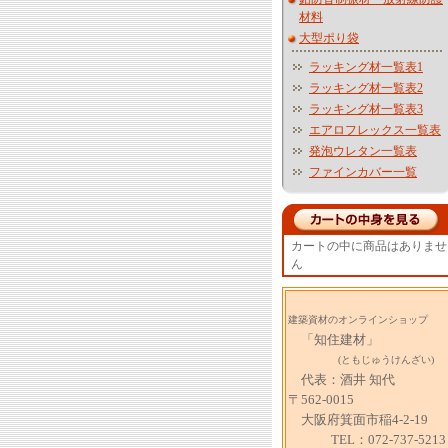
材料
大型ポり袋
ラッキング材一覧表1
ラッキング材一覧表2
ラッキング材一覧表3
エアロフレックス一覧表
発泡ウレタン一覧表
ファインカバー一覧
カートの中に商品はありませ
ん
建築資材のオンラインショップ
「知住建材」
(ともじゅうけんざい)
代表：酒井 知代
〒562-0015
大阪府箕面市稲4-2-19
TEL：072-737-5213