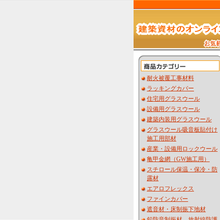
耐火被覆工事材料
ラッキングカバー
住宅用グラスウール
設備用グラスウール
建築内装用グラスウール
グラスウール吸音板貼付け
施工用部材
産業・設備用ロックウール
亀甲金網（GW施工用）
スチロール保温・保冷・防
露材
エアロフレックス
ファインカバー
遮音材・床制振下地材
鉛防音制振材 放射線防護