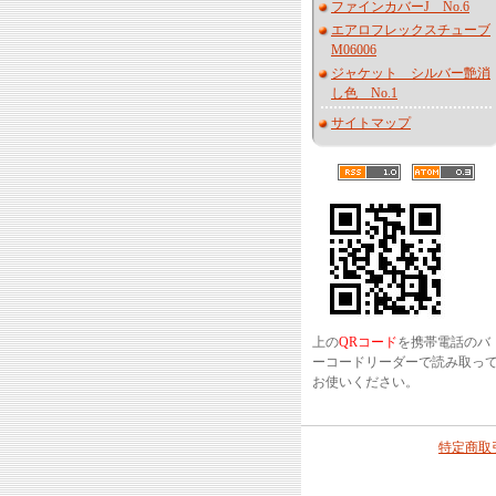
ファインカバーJ No.6
エアロフレックスチューブ
M06006
ジャケット シルバー艶消
し色 No.1
サイトマップ
上の
QRコード
を携帯電話のバ
ーコードリーダーで読み取っ
お使いください。
特定商取