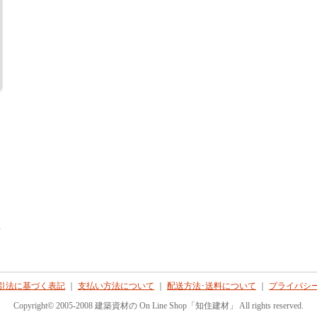
て
引法に基づく表記
｜
支払い方法について
｜
配送方法･送料について
｜
プライバシ
Copyright© 2005-2008 建築資材の On Line Shop「知住建材」 All rights reserved.